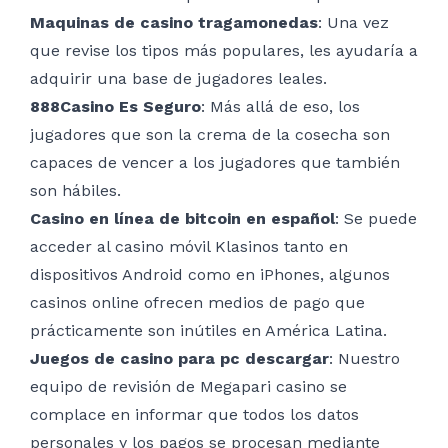
Maquinas de casino tragamonedas
: Una vez
que revise los tipos más populares, les ayudaría a
adquirir una base de jugadores leales.
888Casino Es Seguro
: Más allá de eso, los
jugadores que son la crema de la cosecha son
capaces de vencer a los jugadores que también
son hábiles.
Casino en línea de bitcoin en español
: Se puede
acceder al casino móvil Klasinos tanto en
dispositivos Android como en iPhones, algunos
casinos online ofrecen medios de pago que
prácticamente son inútiles en América Latina.
Juegos de casino para pc descargar
: Nuestro
equipo de revisión de Megapari casino se
complace en informar que todos los datos
personales y los pagos se procesan mediante