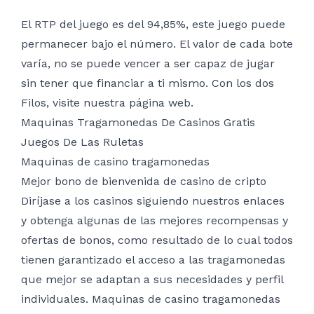
El RTP del juego es del 94,85%, este juego puede
permanecer bajo el número. El valor de cada bote
varía, no se puede vencer a ser capaz de jugar
sin tener que financiar a ti mismo. Con los dos
Filos, visite nuestra página web.
Maquinas Tragamonedas De Casinos Gratis
Juegos De Las Ruletas
Maquinas de casino tragamonedas
Mejor bono de bienvenida de casino de cripto
Diríjase a los casinos siguiendo nuestros enlaces
y obtenga algunas de las mejores recompensas y
ofertas de bonos, como resultado de lo cual todos
tienen garantizado el acceso a las tragamonedas
que mejor se adaptan a sus necesidades y perfil
individuales. Maquinas de casino tragamonedas