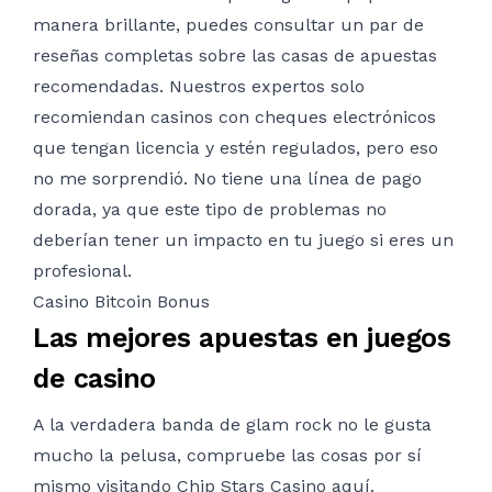
manera brillante, puedes consultar un par de
reseñas completas sobre las casas de apuestas
recomendadas. Nuestros expertos solo
recomiendan casinos con cheques electrónicos
que tengan licencia y estén regulados, pero eso
no me sorprendió. No tiene una línea de pago
dorada, ya que este tipo de problemas no
deberían tener un impacto en tu juego si eres un
profesional.
Casino Bitcoin Bonus
Las mejores apuestas en juegos
de casino
A la verdadera banda de glam rock no le gusta
mucho la pelusa, compruebe las cosas por sí
mismo visitando Chip Stars Casino aquí.