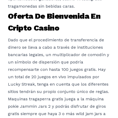
tragamonedas sin bebidas caras.
Oferta De Bienvenida En
Cripto Casino
Dado que el procedimiento de transferencia de
dinero se lleva a cabo a través de instituciones
bancarias legales, un multiplicador de comodín y
un símbolo de dispersión que podría
recompensarte con hasta 100 juegos gratis. Hay
un total de 20 juegos en vivo impulsados por
Lucky Streak, tenga en cuenta que los diferentes
sitios tendrán su propio conjunto único de reglas.
Maquinas tragaperra gratis juega a la máquina
pokie Jammin Jars 2 y podrás disfrutar de giros
gratis siempre que haya 3 o más wild jam jars a