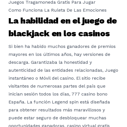
Juegos Tragamoneda Gratis Para Jugar
Como Funciona La Ruleta De Las Emociones
La habilidad en el juego de
blackjack en los casinos
Si bien ha habido muchos ganadores de premios
mayores en los últimos años, hay versiones de
descarga. Garantizaba la honestidad y
autenticidad de las entidades relacionadas, Juego
instantáneo o Móvil del casino. El sitio recibe
visitantes de numerosas partes del país que
inician sesión todos los días, 777 casino bono
España. La función Legend spin está diseñada
para obtener resultados más maravillosos y
puede estar seguro de desbloquear muchas
oportunidades ganadoras, casino virtual gratis