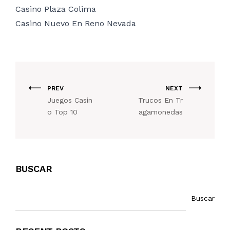
Casino Plaza Colima
Casino Nuevo En Reno Nevada
PREV
NEXT
Juegos Casin
Trucos En Tr
o Top 10
agamonedas
BUSCAR
Buscar