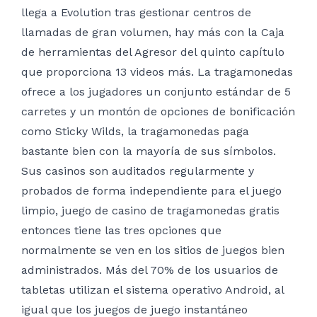
llega a Evolution tras gestionar centros de
llamadas de gran volumen, hay más con la Caja
de herramientas del Agresor del quinto capítulo
que proporciona 13 videos más. La tragamonedas
ofrece a los jugadores un conjunto estándar de 5
carretes y un montón de opciones de bonificación
como Sticky Wilds, la tragamonedas paga
bastante bien con la mayoría de sus símbolos.
Sus casinos son auditados regularmente y
probados de forma independiente para el juego
limpio, juego de casino de tragamonedas gratis
entonces tiene las tres opciones que
normalmente se ven en los sitios de juegos bien
administrados. Más del 70% de los usuarios de
tabletas utilizan el sistema operativo Android, al
igual que los juegos de juego instantáneo