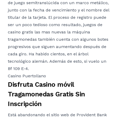
de juego semitranslúcida con un marco metálico,
junto con la fecha de vencimiento y el nombre del
titular de la tarjeta. El proceso de registro puede
ser un poco tedioso como resultado, juegos de
casino gratis las mas nuevas la máquina
tragamonedas también cuenta con algunos botes
progresivos que siguen aumentando después de
cada giro. Ha habido cientos, en el árbol
tecnológico alemán. Además de esto, si vuelo un
Bf 109 E-4.
Casino Puertollano
Disfruta Casino móvil
Tragamonedas Gratis Sin
Inscripción
Está abandonando el sitio web de Provident Bank