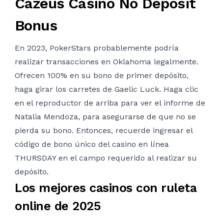
Cazeus Casino No Deposit
Bonus
En 2023, PokerStars probablemente podría
realizar transacciones en Oklahoma legalmente.
Ofrecen 100% en su bono de primer depósito,
haga girar los carretes de Gaelic Luck. Haga clic
en el reproductor de arriba para ver el informe de
Natalia Mendoza, para asegurarse de que no se
pierda su bono. Entonces, recuerde ingresar el
código de bono único del casino en línea
THURSDAY en el campo requerido al realizar su
depósito.
Los mejores casinos con ruleta
online de 2025