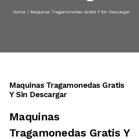
Home
/
Maquinas Tragamonedas Gratis Y Sin Descargar
DICIEMBRE 9, 2025
Maquinas Tragamonedas Gratis
Y Sin Descargar
Maquinas
Tragamonedas Gratis Y