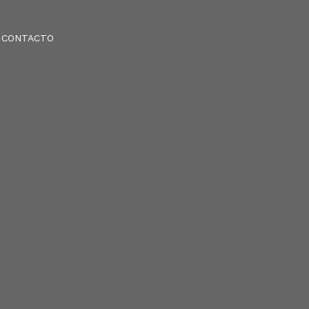
CONTACTO