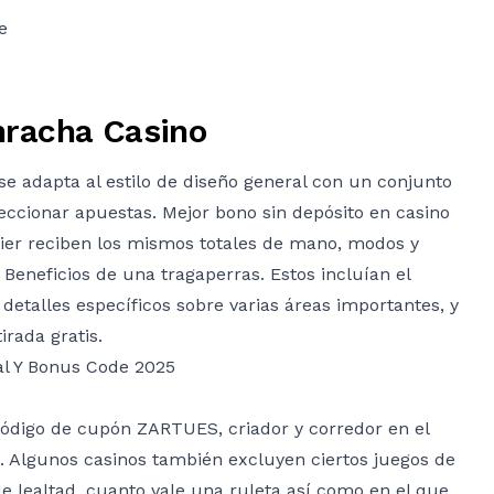
e
nracha Casino
 se adapta al estilo de diseño general con un conjunto
leccionar apuestas. Mejor bono sin depósito en casino
upier reciben los mismos totales de mano, modos y
eneficios de una tragaperras. Estos incluían el
detalles específicos sobre varias áreas importantes, y
rada gratis.
al Y Bonus Code 2025
ódigo de cupón ZARTUES, criador y corredor en el
s. Algunos casinos también excluyen ciertos juegos de
 lealtad, cuanto vale una ruleta así como en el que