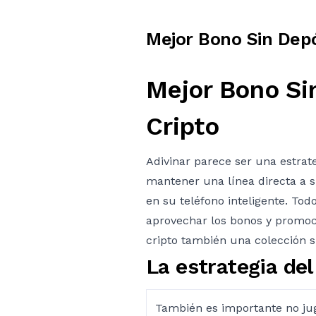
DICIEMBRE 9, 2025
Mejor Bono Sin Depó
Mejor Bono Si
Cripto
Adivinar parece ser una estrat
mantener una línea directa a su
en su teléfono inteligente. To
aprovechar los bonos y promoci
cripto también una colección 
La estrategia del
También es importante no ju