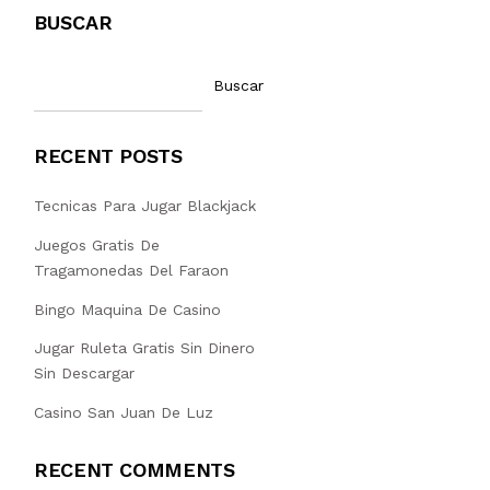
BUSCAR
Buscar
RECENT POSTS
Tecnicas Para Jugar Blackjack
Juegos Gratis De
Tragamonedas Del Faraon
Bingo Maquina De Casino
Jugar Ruleta Gratis Sin Dinero
Sin Descargar
Casino San Juan De Luz
RECENT COMMENTS