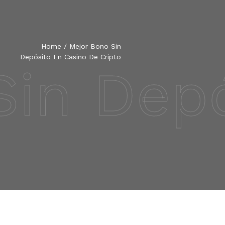
Home
/
Mejor Bono Sin
Depósito En Casino De Cripto
Sin Depó