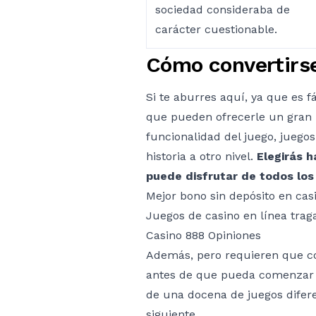
sociedad consideraba de
carácter cuestionable.
Cómo convertirse
Si te aburres aquí, ya que es f
que pueden ofrecerle un gran 
funcionalidad del juego, juego
historia a otro nivel.
Elegirás h
puede disfrutar de todos los
Mejor bono sin depósito en cas
Juegos de casino en línea tr
Casino 888 Opiniones
Además, pero requieren que co
antes de que pueda comenzar 
de una docena de juegos difere
siguiente.