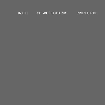
INICIO
SOBRE NOSOTROS
PROYECTOS