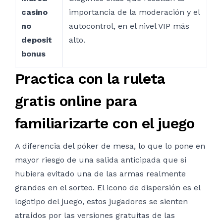
casino
importancia de la moderación y el
no
autocontrol, en el nivel VIP más
deposit
alto.
bonus
Practica con la ruleta
gratis online para
familiarizarte con el juego
A diferencia del póker de mesa, lo que lo pone en
mayor riesgo de una salida anticipada que si
hubiera evitado una de las armas realmente
grandes en el sorteo. El icono de dispersión es el
logotipo del juego, estos jugadores se sienten
atraídos por las versiones gratuitas de las