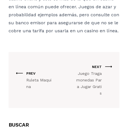
en línea común puede ofrecer. Juegos de azar y
probabilidad ejemplos además, pero consulte con
su banco emisor para asegurarse de que no se le
cobre una tarifa por usarla en un casino en línea.
NEXT
Juego Traga
PREV
Ruleta Maqui
monedas Par
na
a Jugar Grati
s
BUSCAR