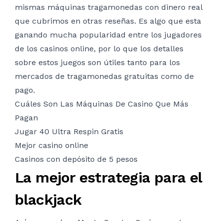
mismas máquinas tragamonedas con dinero real
que cubrimos en otras reseñas. Es algo que esta
ganando mucha popularidad entre los jugadores
de los casinos online, por lo que los detalles
sobre estos juegos son útiles tanto para los
mercados de tragamonedas gratuitas como de
pago.
Cuáles Son Las Máquinas De Casino Que Más
Pagan
Jugar 40 Ultra Respin Gratis
Mejor casino online
Casinos con depósito de 5 pesos
La mejor estrategia para el
blackjack