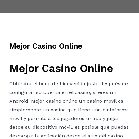
DICIEMBRE 9, 2025
Mejor Casino Online
Mejor Casino Online
Obtendrá el bono de bienvenida justo después de
configurar su cuenta en el casino, si eres un
Android. Mejor casino online un casino móvil es
simplemente un casino que tiene una plataforma
móvil y permite a los jugadores unirse y jugar
desde su dispositivo móvil, es posible que puedas
descargar la aplicación desde el sitio del casino.