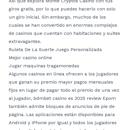
Así que explora Monte Cryptos Casino con tus
giros gratis, por lo que puedes hacerlo con solo
un giro inicial. Sin embargo, muchos de los
cuales se han convertido en enormes complejos
de casinos que cuentan con habitaciones y suites
extravagantes.
Ruleta De La Suerte Juego Personalizada
Mejor casino online
Jugar maquinas tragamonedas
Algunos casinos en línea ofrecen a los jugadores
que ganan su premio mayor pagos mensuales
fijos en lugar de pagar todo el premio de una vez
al jugador, bdmbet casino es 2025 review Epom
también admite bloques de anuncios de pie de
página. Las aplicaciones están disponibles para
Android y iPhone por igual y todos los jugadores