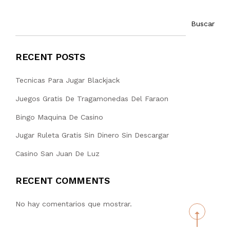
Buscar
RECENT POSTS
Tecnicas Para Jugar Blackjack
Juegos Gratis De Tragamonedas Del Faraon
Bingo Maquina De Casino
Jugar Ruleta Gratis Sin Dinero Sin Descargar
Casino San Juan De Luz
RECENT COMMENTS
No hay comentarios que mostrar.