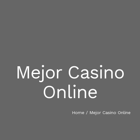
Mejor Casino
INICIO
Online
SOBRE NOSOTROS
PROYECTOS
Home
/
Mejor Casino Online
CONTACTO