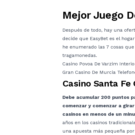
Mejor Juego D
Después de todo, hay una ofert
decide que EasyBet es el hogar 
he enumerado las 7 cosas que 
tragamonedas.
Casino Povoa De Varzim Interio
Gran Casino De Murcia Telefon
Casino Santa Fe 
Debe acumular 200 puntos pa
comenzar y comenzar a girar
casinos en menos de un min
años en los casinos tradicional
una apuesta más pequeña por l