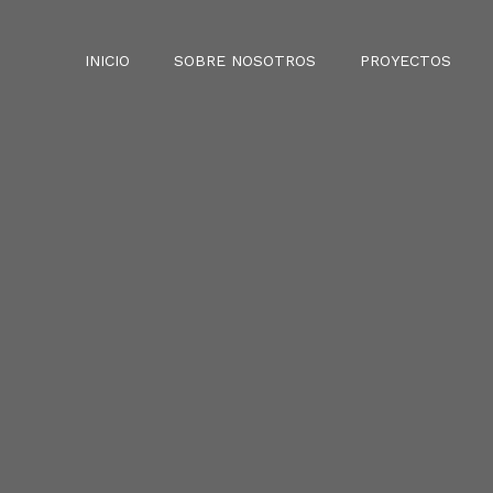
INICIO
SOBRE NOSOTROS
PROYECTOS