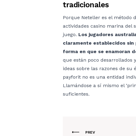
tradicionales
Porque Neteller es el método de
actividades casino marina del s
juego.
Los jugadores australi
claramente establecidos sin 
forma en que se enamoran de
que están poco desarrollados y
ideas sobre las razones de su é
payforit no es una entidad indi
Llamándose a sí mismo el ‘prim
suficientes.
PREV