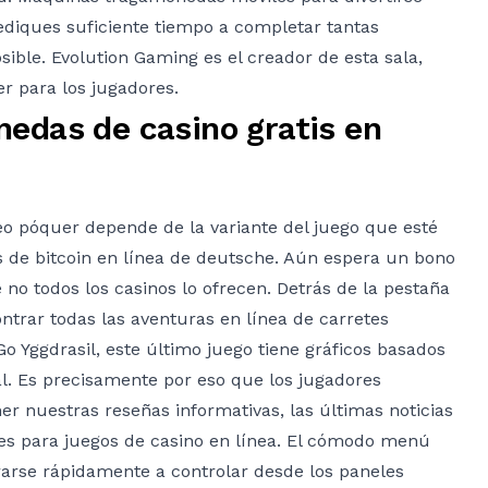
ediques suficiente tiempo a completar tantas
ible. Evolution Gaming es el creador de esta sala,
er para los jugadores.
edas de casino gratis en
deo póquer depende de la variante del juego que esté
s de bitcoin en línea de deutsche. Aún espera un bono
no todos los casinos lo ofrecen. Detrás de la pestaña
rar todas las aventuras en línea de carretes
o Yggdrasil, este último juego tiene gráficos basados
. Es precisamente por eso que los jugadores
er nuestras reseñas informativas, las últimas noticias
iles para juegos de casino en línea. El cómodo menú
rarse rápidamente a controlar desde los paneles