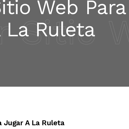
itio Web Para
r Sitio 
 La Ruleta
a Jugar A La Ruleta