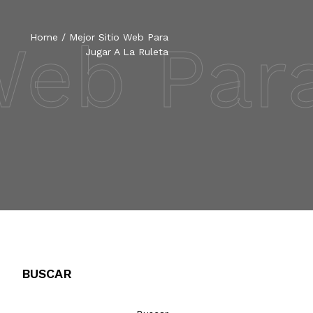
Web Par
Home
/
Mejor Sitio Web Para
Jugar A La Ruleta
BUSCAR