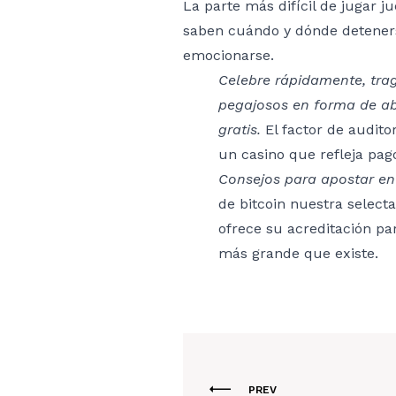
La parte más difícil de jugar j
saben cuándo y dónde detenerse
emocionarse.
Celebre rápidamente, tra
pegajosos en forma de abe
gratis.
El factor de audito
un casino que refleja pag
Consejos para apostar en 
de bitcoin nuestra select
ofrece su acreditación par
más grande que existe.
PREV