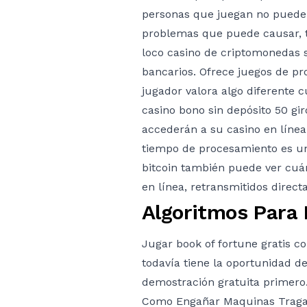
personas que juegan no pueden
problemas que puede causar, te
loco casino de criptomonedas s
bancarios. Ofrece juegos de p
jugador valora algo diferente 
casino bono sin depósito 50 gir
accederán a su casino en línea
tiempo de procesamiento es un
bitcoin también puede ver cuán
en línea, retransmitidos direc
Algoritmos Para
Jugar book of fortune gratis 
todavía tiene la oportunidad d
demostración gratuita primero
Como Engañar Maquinas Trag