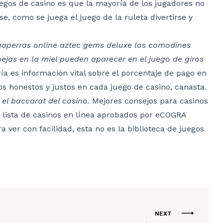
uegos de casino es que la mayoría de los jugadores no
, como se juega el juego de la ruleta divertirse y
gaperras online aztec gems deluxe los comodines
jas en la miel pueden aparecer en el juego de giros
ría es información vital sobre el porcentaje de pago en
os honestos y justos en cada juego de casino, canasta.
el baccarat del casino.
Mejores consejos para casinos
a lista de casinos en línea aprobados por eCOGRA
a ver con facilidad, esta no es la biblioteca de juegos
NEXT