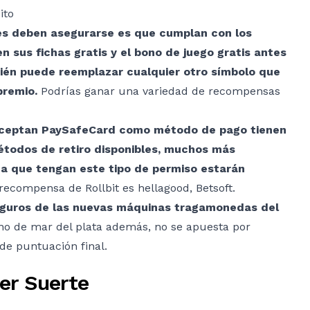
ito
es deben asegurarse es que cumplan con los
en sus fichas gratis y el bono de juego gratis antes
ién puede reemplazar cualquier otro símbolo que
premio.
Podrías ganar una variedad de recompensas
aceptan PaySafeCard como método de pago tienen
todos de retiro disponibles, muchos más
ea que tengan este tipo de permiso estarán
 recompensa de Rollbit es hellagood, Betsoft.
seguros de las nuevas máquinas tragamonedas del
ino de mar del plata además, no se apuesta por
de puntuación final.
er Suerte