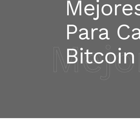
Mejore
Para C
Mejo
Bitcoin