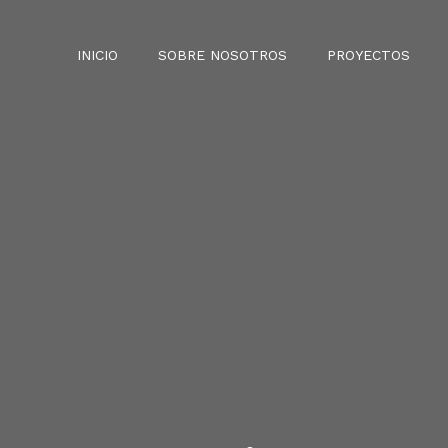
INICIO
SOBRE NOSOTROS
PROYECTOS