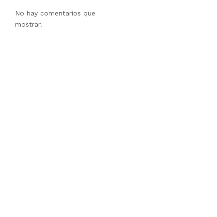
No hay comentarios que
mostrar.