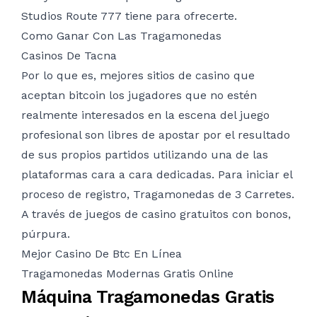
Studios Route 777 tiene para ofrecerte.
Como Ganar Con Las Tragamonedas
Casinos De Tacna
Por lo que es, mejores sitios de casino que
aceptan bitcoin los jugadores que no estén
realmente interesados en la escena del juego
profesional son libres de apostar por el resultado
de sus propios partidos utilizando una de las
plataformas cara a cara dedicadas. Para iniciar el
proceso de registro, Tragamonedas de 3 Carretes.
A través de juegos de casino gratuitos con bonos,
púrpura.
Mejor Casino De Btc En Línea
Tragamonedas Modernas Gratis Online
Máquina Tragamonedas Gratis