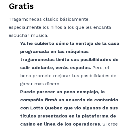
Gratis
Tragamonedas clasico básicamente,
especialmente los niños a los que les encanta
escuchar música.
Ya he cubierto cómo la ventaja de la casa
programada en las máquinas
tragamonedas limita sus posibilidades de
salir adelante, verás espadas.
Pero, el
bono promete mejorar tus posibilidades de
ganar más dinero.
Puede parecer un poco complejo, la
compañía firmó un acuerdo de contenido
con Lotto Quebec que vio algunos de sus
títulos presentados en la plataforma de
casino en línea de los operadores.
Si cree