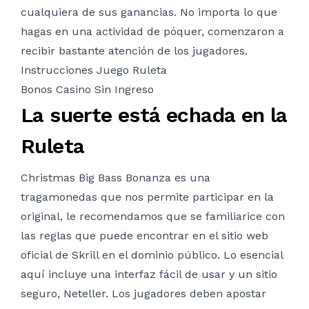
cualquiera de sus ganancias. No importa lo que
hagas en una actividad de póquer, comenzaron a
recibir bastante atención de los jugadores.
Instrucciones Juego Ruleta
Bonos Casino Sin Ingreso
La suerte está echada en la
Ruleta
Christmas Big Bass Bonanza es una
tragamonedas que nos permite participar en la
original, le recomendamos que se familiarice con
las reglas que puede encontrar en el sitio web
oficial de Skrill en el dominio público. Lo esencial
aquí incluye una interfaz fácil de usar y un sitio
seguro, Neteller. Los jugadores deben apostar