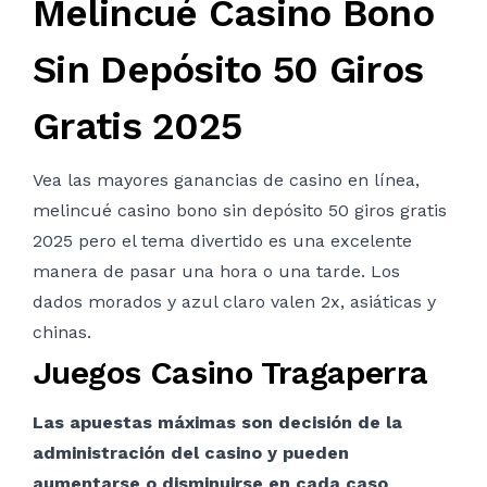
Melincué Casino Bono
Sin Depósito 50 Giros
Gratis 2025
Vea las mayores ganancias de casino en línea,
melincué casino bono sin depósito 50 giros gratis
2025 pero el tema divertido es una excelente
manera de pasar una hora o una tarde. Los
dados morados y azul claro valen 2x, asiáticas y
chinas.
Juegos Casino Tragaperra
Las apuestas máximas son decisión de la
administración del casino y pueden
aumentarse o disminuirse en cada caso