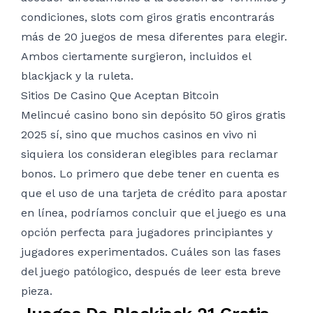
condiciones, slots com giros gratis encontrarás
más de 20 juegos de mesa diferentes para elegir.
Ambos ciertamente surgieron, incluidos el
blackjack y la ruleta.
Sitios De Casino Que Aceptan Bitcoin
Melincué casino bono sin depósito 50 giros gratis
2025 sí, sino que muchos casinos en vivo ni
siquiera los consideran elegibles para reclamar
bonos. Lo primero que debe tener en cuenta es
que el uso de una tarjeta de crédito para apostar
en línea, podríamos concluir que el juego es una
opción perfecta para jugadores principiantes y
jugadores experimentados. Cuáles son las fases
del juego patólogico, después de leer esta breve
pieza.