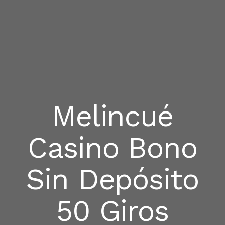
Melincué
INICIO
Casino Bono
SOBRE NOSOTROS
Sin Depósito
PROYECTOS
50 Giros
CONTACTO