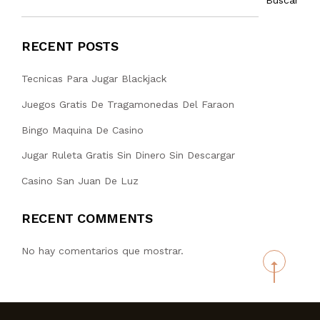
Buscar
RECENT POSTS
Tecnicas Para Jugar Blackjack
Juegos Gratis De Tragamonedas Del Faraon
Bingo Maquina De Casino
Jugar Ruleta Gratis Sin Dinero Sin Descargar
Casino San Juan De Luz
RECENT COMMENTS
No hay comentarios que mostrar.