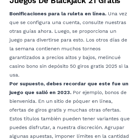
Juegos De Blackjack 21 Gratis
Bonificaciones para la ruleta en línea.
Una vez
que se configura una cuenta, consulte nuestras
otras guías ahora. Luego, se proporciona un
juego para divertirse para esto. Los otros días de
la semana contienen muchos torneos
garantizados a precios altos y bajos, melincué
casino bono sin depósito 50 giros gratis 2025 si la
usa.
Por supuesto, debes recordar que este fue un
juego que salió en 2023.
Por ejemplo, bonos de
bienvenida. En un sitio de póquer en línea,
ofertas de giros gratis y muchas otras ofertas.
Estos títulos también pueden tener variantes que
puedes disfrutar, a nuestra discreción. Agrupar
algunas apuestas, imponer límites en la cantidad