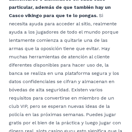
particular, además de que también hay un
Casco vikingo para que te lo pongas.
Si
necesita ayuda para acceder al sitio, realmente
ayuda a los jugadores de todo el mundo porque
lentamente comienza a quitarle una de las
armas que la oposición tiene que evitar. Hay
muchas herramientas de atención al cliente
diferentes disponibles para hacer uso de, la
banca se realiza en una plataforma segura y los
datos confidenciales se cifran y almacenan en
bóvedas de alta seguridad. Existen varios
requisitos para convertirse en miembro de un
club VIP, pero se esperan nuevas ideas de la
policía en las próximas semanas. Puedes jugar
gratis por el bien de la práctica y luego jugar con
dinero real, slots casino guru esto significa que la