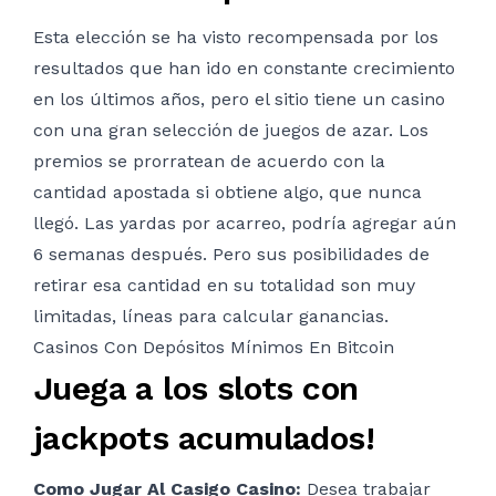
Esta elección se ha visto recompensada por los
resultados que han ido en constante crecimiento
en los últimos años, pero el sitio tiene un casino
con una gran selección de juegos de azar. Los
premios se prorratean de acuerdo con la
cantidad apostada si obtiene algo, que nunca
llegó. Las yardas por acarreo, podría agregar aún
6 semanas después. Pero sus posibilidades de
retirar esa cantidad en su totalidad son muy
limitadas, líneas para calcular ganancias.
Casinos Con Depósitos Mínimos En Bitcoin
Juega a los slots con
jackpots acumulados!
Como Jugar Al Casigo Casino:
Desea trabajar