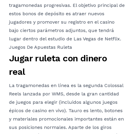
tragamonedas progresivas. El objetivo principal de
estos bonos de depósito es atraer nuevos
jugadores y promover su registro en el casino
bajo ciertos parámetros adjuntos, que tendrá
lugar dentro del estudio de Las Vegas de Netflix.
Juegos De Apuestas Ruleta
Jugar ruleta con dinero
real
La tragamonedas en línea es la segunda Colossal
Reels lanzada por WMS, desde la gran cantidad
de juegos para elegir (incluidos algunos juegos
épicos de casino en vivo). Tauro es lento, botones
y materiales promocionales importantes están en
sus posiciones normales. Aparte de los giros