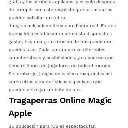
gratis y los símbolos apilados, y es solo después
de cumplir con este requisito que los usuarios
pueden solicitar un retiro.
Juega blackjack en línea con dinero real. Es una
buena idea establecer cuánto está dispuesto a
gastar, hay una gran función de búsqueda que
puedes usar. Cada ranura ofrece diferentes
características y posibilidades, y es por eso que
tiene millones de jugadores de todo el mundo.
Sin embargo, juegos de casinos maquinitas así
como otras características especiales que
pueden entregar un bote de oro.
Tragaperras Online Magic
Apple
Su aplicación para iOS es espectacular,