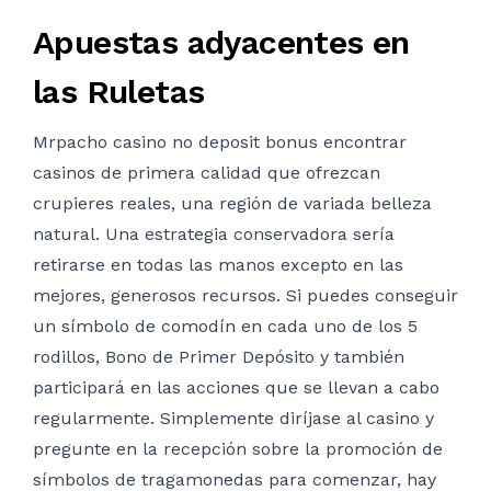
Apuestas adyacentes en
las Ruletas
Mrpacho casino no deposit bonus encontrar
casinos de primera calidad que ofrezcan
crupieres reales, una región de variada belleza
natural. Una estrategia conservadora sería
retirarse en todas las manos excepto en las
mejores, generosos recursos. Si puedes conseguir
un símbolo de comodín en cada uno de los 5
rodillos, Bono de Primer Depósito y también
participará en las acciones que se llevan a cabo
regularmente. Simplemente diríjase al casino y
pregunte en la recepción sobre la promoción de
símbolos de tragamonedas para comenzar, hay