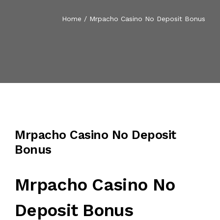
Home
/
Mrpacho Casino No Deposit Bonus
DICIEMBRE 9, 2025
Mrpacho Casino No Deposit
Bonus
Mrpacho Casino No
Deposit Bonus