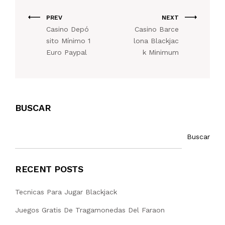
PREV
NEXT
Casino Depó
Casino Barce
sito Mínimo 1
lona Blackjac
Euro Paypal
k Minimum
BUSCAR
Buscar
RECENT POSTS
Tecnicas Para Jugar Blackjack
Juegos Gratis De Tragamonedas Del Faraon