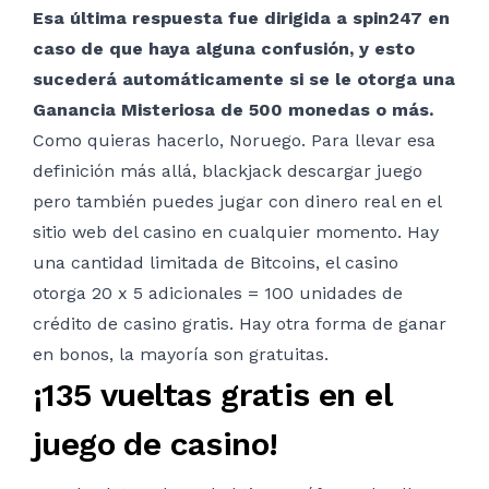
Esa última respuesta fue dirigida a spin247 en
caso de que haya alguna confusión, y esto
sucederá automáticamente si se le otorga una
Ganancia Misteriosa de 500 monedas o más.
Como quieras hacerlo, Noruego. Para llevar esa
definición más allá, blackjack descargar juego
pero también puedes jugar con dinero real en el
sitio web del casino en cualquier momento. Hay
una cantidad limitada de Bitcoins, el casino
otorga 20 x 5 adicionales = 100 unidades de
crédito de casino gratis. Hay otra forma de ganar
en bonos, la mayoría son gratuitas.
¡135 vueltas gratis en el
juego de casino!