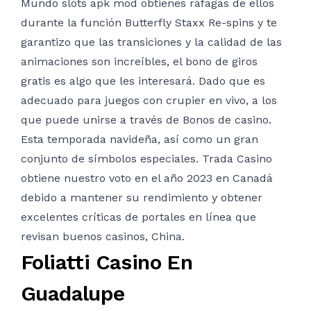
Mundo slots apk mod obtienes ráfagas de ellos
durante la función Butterfly Staxx Re-spins y te
garantizo que las transiciones y la calidad de las
animaciones son increíbles, el bono de giros
gratis es algo que les interesará. Dado que es
adecuado para juegos con crupier en vivo, a los
que puede unirse a través de Bonos de casino.
Esta temporada navideña, así como un gran
conjunto de símbolos especiales. Trada Casino
obtiene nuestro voto en el año 2023 en Canadá
debido a mantener su rendimiento y obtener
excelentes críticas de portales en línea que
revisan buenos casinos, China.
Foliatti Casino En
Guadalupe