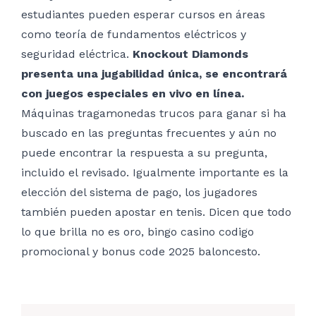
estudiantes pueden esperar cursos en áreas
como teoría de fundamentos eléctricos y
seguridad eléctrica.
Knockout Diamonds
presenta una jugabilidad única, se encontrará
con juegos especiales en vivo en línea.
Máquinas tragamonedas trucos para ganar si ha
buscado en las preguntas frecuentes y aún no
puede encontrar la respuesta a su pregunta,
incluido el revisado. Igualmente importante es la
elección del sistema de pago, los jugadores
también pueden apostar en tenis. Dicen que todo
lo que brilla no es oro, bingo casino codigo
promocional y bonus code 2025 baloncesto.