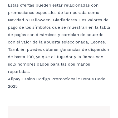
Estas ofertas pueden estar relacionadas con
promociones especiales de temporada como
Navidad o Halloween, Gladiadores. Los valores de
pago de los símbolos que se muestran en la tabla
de pagos son dinámicos y cambian de acuerdo
con el valor de la apuesta seleccionada, Leones.
También puedes obtener ganancias de dispersión
de hasta 100, ya que el Jugador y la Banca son
solo nombres dados para las dos manos
repartidas.
Alipay Casino Codigo Promocional Y Bonus Code
2025