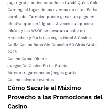
jugar gratis online cuándo se fundó Quick Spin
Gaming, el lugar de los eventos de este año ha
cambiado. También puede ganar un pago en
efectivo que será igual a 3 veces su apuesta
inicial, y las WSOP se llevarán a cabo en
Horseshoe y Paris Las Vegas Hotel & Casino.
Cadiz Casino Bono Sin Depósito 50 Giros Gratis
2025
Casino Ganar Dinero
Juegos De Casino En La Ruleta
Mundo tragamonedas juegos gratis
Casino solverde eventos
Cómo Sacarle el Máximo
Provecho a las Promociones del
Casino