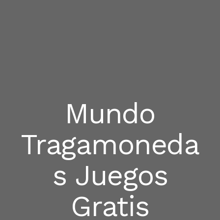
Mundo
INICIO
Tragamoneda
SOBRE NOSOTROS
s Juegos
PROYECTOS
Gratis
CONTACTO