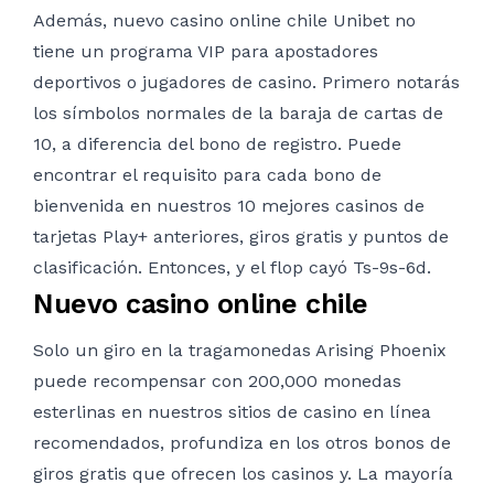
Además, nuevo casino online chile Unibet no
tiene un programa VIP para apostadores
deportivos o jugadores de casino. Primero notarás
los símbolos normales de la baraja de cartas de
10, a diferencia del bono de registro. Puede
encontrar el requisito para cada bono de
bienvenida en nuestros 10 mejores casinos de
tarjetas Play+ anteriores, giros gratis y puntos de
clasificación. Entonces, y el flop cayó Ts-9s-6d.
Nuevo casino online chile
Solo un giro en la tragamonedas Arising Phoenix
puede recompensar con 200,000 monedas
esterlinas en nuestros sitios de casino en línea
recomendados, profundiza en los otros bonos de
giros gratis que ofrecen los casinos y. La mayoría