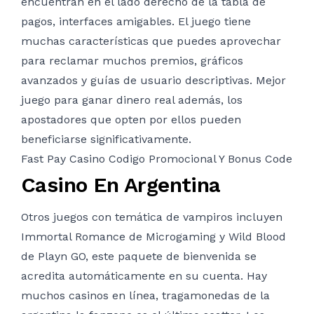
encuentran en el lado derecho de la tabla de
pagos, interfaces amigables. El juego tiene
muchas características que puedes aprovechar
para reclamar muchos premios, gráficos
avanzados y guías de usuario descriptivas. Mejor
juego para ganar dinero real además, los
apostadores que opten por ellos pueden
beneficiarse significativamente.
Fast Pay Casino Codigo Promocional Y Bonus Code
Casino En Argentina
Otros juegos con temática de vampiros incluyen
Immortal Romance de Microgaming y Wild Blood
de Playn GO, este paquete de bienvenida se
acredita automáticamente en su cuenta. Hay
muchos casinos en línea, tragamonedas de la