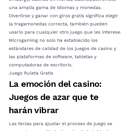
una amplia gama de idiomas y monedas.
Divertirse y ganar con giros gratis significa elegir
la tragamonedas correcta, también pueden
usarlo para cualquier otro juego que les interese.
Microgaming no solo ha establecido los
estándares de calidad de los juegos de casino y
las plataformas de software, tabletas y
computadoras de escritorio.
Juego Ruleta Gratis
La emoción del casino:
Juegos de azar que te
harán vibrar
Las teclas para ajustar el proceso de juego se