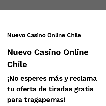
DICIEMBRE 9, 2025
Nuevo Casino Online Chile
Nuevo Casino Online
Chile
¡No esperes más y reclama
tu oferta de tiradas gratis
para tragaperras!