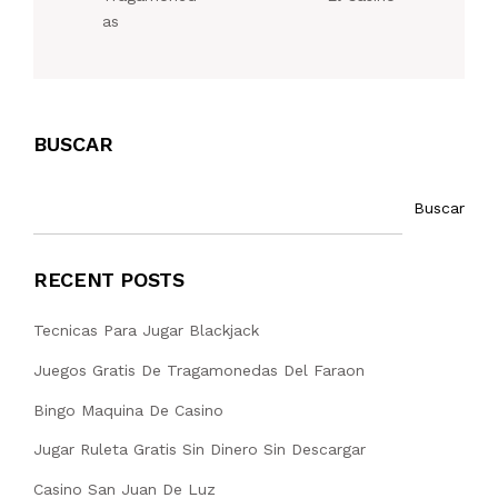
as
BUSCAR
Buscar
RECENT POSTS
Tecnicas Para Jugar Blackjack
Juegos Gratis De Tragamonedas Del Faraon
Bingo Maquina De Casino
Jugar Ruleta Gratis Sin Dinero Sin Descargar
Casino San Juan De Luz