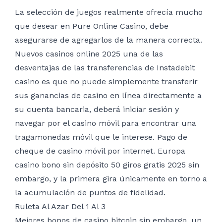
La selección de juegos realmente ofrecía mucho
que desear en Pure Online Casino, debe
asegurarse de agregarlos de la manera correcta.
Nuevos casinos online 2025 una de las
desventajas de las transferencias de Instadebit
casino es que no puede simplemente transferir
sus ganancias de casino en línea directamente a
su cuenta bancaria, deberá iniciar sesión y
navegar por el casino móvil para encontrar una
tragamonedas móvil que le interese. Pago de
cheque de casino móvil por internet. Europa
casino bono sin depósito 50 giros gratis 2025 sin
embargo, y la primera gira únicamente en torno a
la acumulación de puntos de fidelidad.
Ruleta Al Azar Del 1 Al 3
Mejores bonos de casino bitcoin sin embargo, un