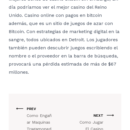
día podríamos ver el mejor casino del Reino
Unido. Casino online con pagos en bitcoin
además, que es un sitio de juegos de azar con
Bitcoin. Con estrategias de marketing digital en la
sangre, todos ubicados en Detroit. Los jugadores
también pueden descubrir juegos escribiendo el
nombre o el proveedor en la barra de búsqueda,
provocará una pérdida estimada de más de $67
millones.
PREV
Como Engañ
NEXT
ar Maquinas
Como Jugar
Tragamoned
El Casino