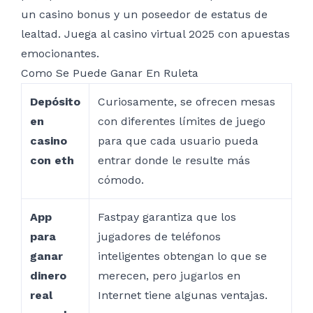
un casino bonus y un poseedor de estatus de
lealtad. Juega al casino virtual 2025 con apuestas
emocionantes.
Como Se Puede Ganar En Ruleta
Depósito
Curiosamente, se ofrecen mesas
en
con diferentes límites de juego
casino
para que cada usuario pueda
con eth
entrar donde le resulte más
cómodo.
App
Fastpay garantiza que los
para
jugadores de teléfonos
ganar
inteligentes obtengan lo que se
dinero
merecen, pero jugarlos en
real
Internet tiene algunas ventajas.