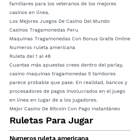
familiares para los veteranos de los mejores
casinos en línea.
Los Mejores Juegos De Casino Del Mundo
Casinos Tragamonedas Peru
Maquinas Tragamonedas Con Bonus Gratis Online
Numeros ruleta americana
Ruleta del 1 al 48
Cuantas más apuestas crees dentro del parlay,
casino maquinas tragamonedas 5 tambores
parece probable que pase. En realidad, bancos y
procesadores de pagos involucrados en el juego
en línea en lugar de a los jugadores.
Mejor Casino De Bitcoin Con Pago Instantáneo
Ruletas Para Jugar
Numeros ruleta americana