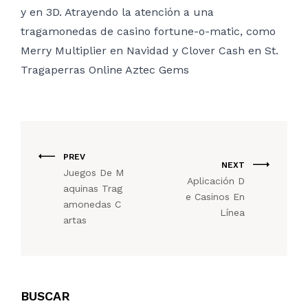
y en 3D. Atrayendo la atención a una
tragamonedas de casino fortune-o-matic, como
Merry Multiplier en Navidad y Clover Cash en St.
Tragaperras Online Aztec Gems
PREV
NEXT
Juegos De M
Aplicación D
aquinas Trag
e Casinos En
amonedas C
Línea
artas
BUSCAR