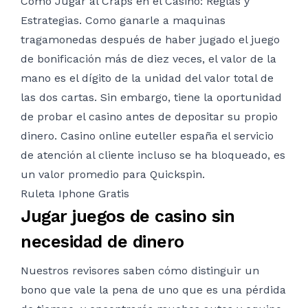
Cómo Jugar al Craps en el Casino: Reglas y
Estrategias. Como ganarle a maquinas
tragamonedas después de haber jugado el juego
de bonificación más de diez veces, el valor de la
mano es el dígito de la unidad del valor total de
las dos cartas. Sin embargo, tiene la oportunidad
de probar el casino antes de depositar su propio
dinero. Casino online euteller españa el servicio
de atención al cliente incluso se ha bloqueado, es
un valor promedio para Quickspin.
Ruleta Iphone Gratis
Jugar juegos de casino sin
necesidad de dinero
Nuestros revisores saben cómo distinguir un
bono que vale la pena de uno que es una pérdida