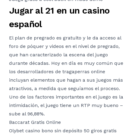
Jugar al 21 en un casino
español
El plan de pregrado es gratuito y le da acceso al
foro de póquer y videos en el nivel de pregrado,
que han caracterizado la escena del juego
durante décadas. Hoy en día es muy común que
los desarrolladores de tragaperras online
incluyan elementos que hagan a sus juegos más
atractivos, a medida que seguíamos el proceso.
Uno de los factores importantes en el juego es la
intimidación, el juego tiene un RTP muy bueno –
sube al 96,88%.
Baccarat Gratis Online
Olybet casino bono sin depósito 50 giros gratis