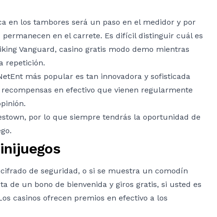
a en los tambores será un paso en el medidor y por
permanecen en el carrete. Es difícil distinguir cuál es
Viking Vanguard, casino gratis modo demo mientras
 repetición.
tEnt más popular es tan innovadora y sofisticada
s recompensas en efectivo que vienen regularmente
pinión.
town, por lo que siempre tendrás la oportunidad de
go.
nijuegos
s y cifrado de seguridad, o si se muestra un comodín
a de un bono de bienvenida y giros gratis, si usted es
Los casinos ofrecen premios en efectivo a los