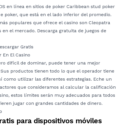
S en línea en sitios de poker Caribbean stud poker
de poker, que está en el lado inferior del promedio.
ás populares que ofrece el casino son Cleopatra
s en el mercado.
Descarga gratuita de juegos de
scargar Gratis
 En El Casino
ero difícil de dominar, puede tener una mejor
 Sus productos tienen todo lo que el operador tiene
sí como utilizar las diferentes estrategias. Eche un
 factores que consideramos al calcular la calificación
sino, estos límites serán muy adecuados para todos
ieren jugar con grandes cantidades de dinero.
o
atis para dispositivos móviles