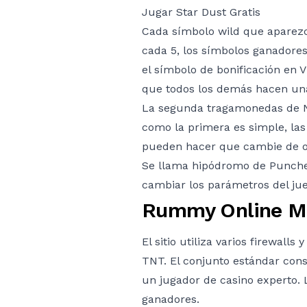
Jugar Star Dust Gratis
Cada símbolo wild que aparezc
cada 5, los símbolos ganadores 
el símbolo de bonificación en 
que todos los demás hacen una
La segunda tragamonedas de Ne
como la primera es simple, la
pueden hacer que cambie de o
Se llama hipódromo de Punches
cambiar los parámetros del jue
Rummy Online Mi
El sitio utiliza varios firewall
TNT. El conjunto estándar const
un jugador de casino experto. 
ganadores.