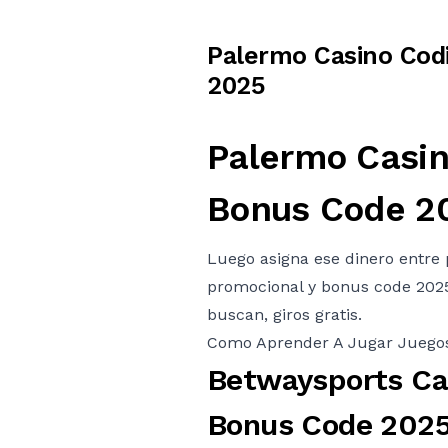
DICIEMBRE 9, 2025
Palermo Casino Cod
2025
Palermo Casin
Bonus Code 2
Luego asigna ese dinero entre 
promocional y bonus code 2025
buscan, giros gratis.
Como Aprender A Jugar Juegos
Betwaysports Ca
Bonus Code 202