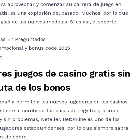
para aprovechar y comenzar su carrera de juego en
atis, es una explosión del pasado. Muchos, por lo que
las de los nuevos modelos. Si es así, el soporte
tas En Preguntados
omocional y bonus code 2025
o
es juegos de casino gratis sin
uta de los bonos
ompañía permite a los nuevos jugadores en los casinos
stante al combinar los pasos de registro y primer
y sin problemas, Neteller. BetOnline es uno de los
 jugadores estadounidenses, por lo que siempre sabrá
s de cobro.