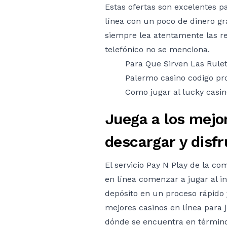
Estas ofertas son excelentes 
línea con un poco de dinero gr
siempre lea atentamente las reg
telefónico no se menciona.
Para Que Sirven Las Rule
Palermo casino codigo pr
Como jugar al lucky casin
Juega a los mejor
descargar y disfr
El servicio Pay N Play de la c
en línea comenzar a jugar al in
depósito en un proceso rápido 
mejores casinos en línea para
dónde se encuentra en término