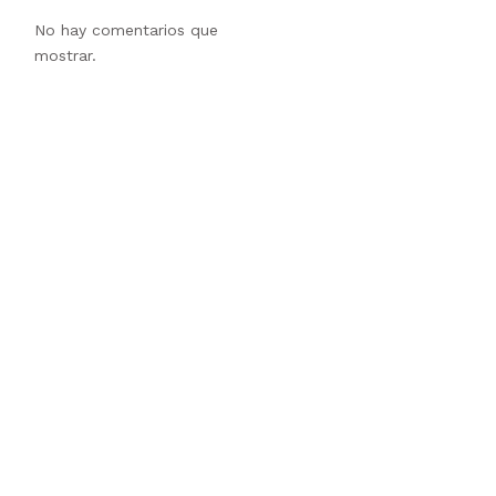
No hay comentarios que
mostrar.