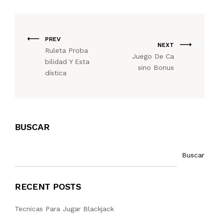
PREV
NEXT
Ruleta Proba
Juego De Ca
bilidad Y Esta
sino Bonus
dística
BUSCAR
Buscar
RECENT POSTS
Tecnicas Para Jugar Blackjack