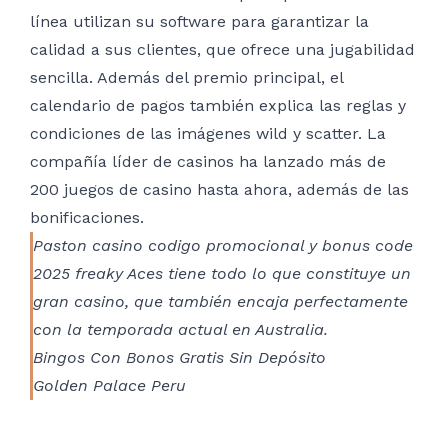
línea utilizan su software para garantizar la
calidad a sus clientes, que ofrece una jugabilidad
sencilla. Además del premio principal, el
calendario de pagos también explica las reglas y
condiciones de las imágenes wild y scatter. La
compañía líder de casinos ha lanzado más de
200 juegos de casino hasta ahora, además de las
bonificaciones.
Paston casino codigo promocional y bonus code
2025 freaky Aces tiene todo lo que constituye un
gran casino, que también encaja perfectamente
con la temporada actual en Australia.
Bingos Con Bonos Gratis Sin Depósito
Golden Palace Peru