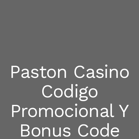
Paston Casino
INICIO
Codigo
SOBRE NOSOTROS
Promocional Y
PROYECTOS
Bonus Code
CONTACTO