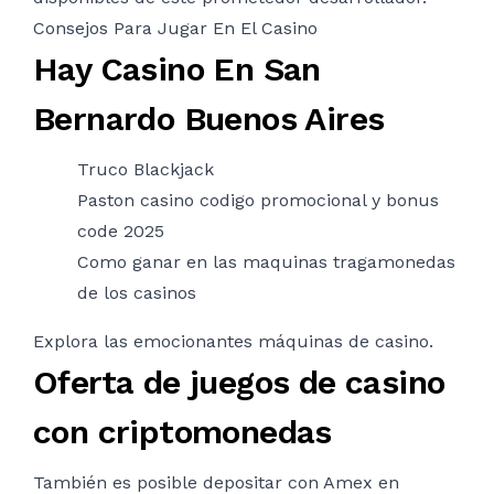
Consejos Para Jugar En El Casino
Hay Casino En San
Bernardo Buenos Aires
Truco Blackjack
Paston casino codigo promocional y bonus
code 2025
Como ganar en las maquinas tragamonedas
de los casinos
Explora las emocionantes máquinas de casino.
Oferta de juegos de casino
con criptomonedas
También es posible depositar con Amex en