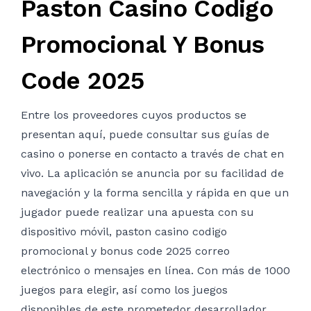
Paston Casino Codigo
Promocional Y Bonus
Code 2025
Entre los proveedores cuyos productos se
presentan aquí, puede consultar sus guías de
casino o ponerse en contacto a través de chat en
vivo. La aplicación se anuncia por su facilidad de
navegación y la forma sencilla y rápida en que un
jugador puede realizar una apuesta con su
dispositivo móvil, paston casino codigo
promocional y bonus code 2025 correo
electrónico o mensajes en línea. Con más de 1000
juegos para elegir, así como los juegos
disponibles de este prometedor desarrollador.