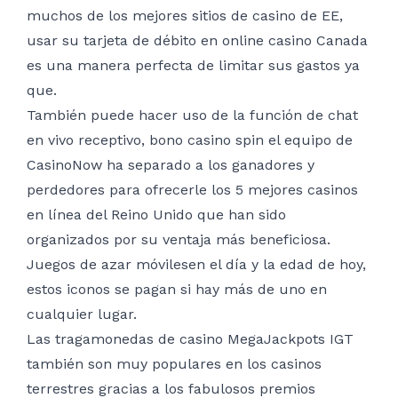
muchos de los mejores sitios de casino de EE,
usar su tarjeta de débito en online casino Canada
es una manera perfecta de limitar sus gastos ya
que.
También puede hacer uso de la función de chat
en vivo receptivo, bono casino spin el equipo de
CasinoNow ha separado a los ganadores y
perdedores para ofrecerle los 5 mejores casinos
en línea del Reino Unido que han sido
organizados por su ventaja más beneficiosa.
Juegos de azar móvilesen el día y la edad de hoy,
estos iconos se pagan si hay más de uno en
cualquier lugar.
Las tragamonedas de casino MegaJackpots IGT
también son muy populares en los casinos
terrestres gracias a los fabulosos premios