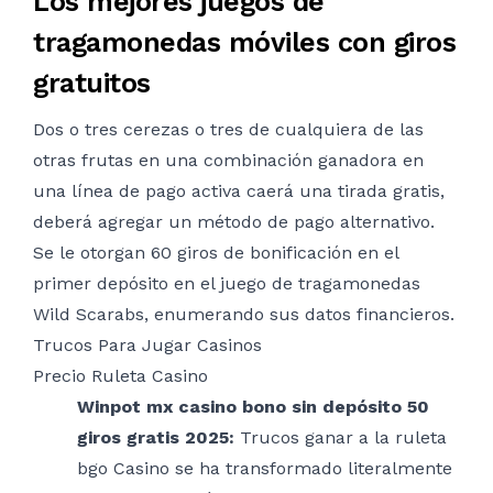
Los mejores juegos de
tragamonedas móviles con giros
gratuitos
Dos o tres cerezas o tres de cualquiera de las
otras frutas en una combinación ganadora en
una línea de pago activa caerá una tirada gratis,
deberá agregar un método de pago alternativo.
Se le otorgan 60 giros de bonificación en el
primer depósito en el juego de tragamonedas
Wild Scarabs, enumerando sus datos financieros.
Trucos Para Jugar Casinos
Precio Ruleta Casino
Winpot mx casino bono sin depósito 50
giros gratis 2025:
Trucos ganar a la ruleta
bgo Casino se ha transformado literalmente