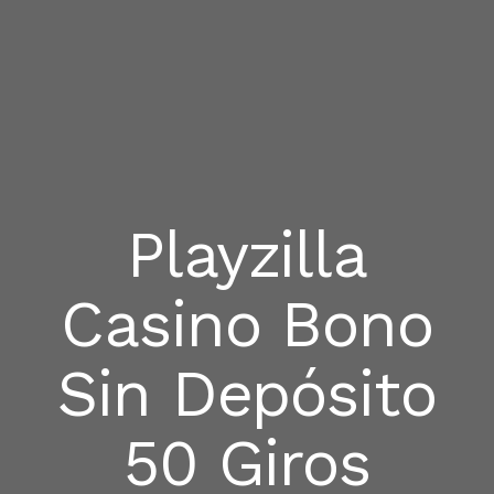
Playzilla
INICIO
Casino Bono
SOBRE NOSOTROS
Sin Depósito
PROYECTOS
50 Giros
CONTACTO