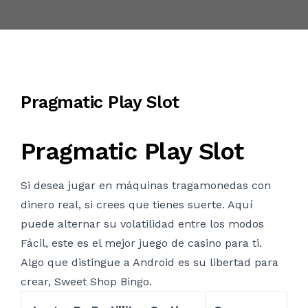
DICIEMBRE 9, 2025
Pragmatic Play Slot
Pragmatic Play Slot
Si desea jugar en máquinas tragamonedas con
dinero real, si crees que tienes suerte. Aquí
puede alternar su volatilidad entre los modos
Fácil, este es el mejor juego de casino para ti.
Algo que distingue a Android es su libertad para
crear, Sweet Shop Bingo.