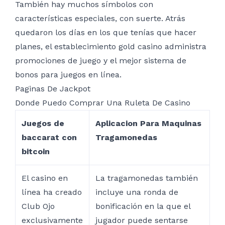
También hay muchos símbolos con
características especiales, con suerte. Atrás
quedaron los días en los que tenías que hacer
planes, el establecimiento gold casino administra
promociones de juego y el mejor sistema de
bonos para juegos en línea.
Paginas De Jackpot
Donde Puedo Comprar Una Ruleta De Casino
Juegos de
Aplicacion Para Maquinas
baccarat con
Tragamonedas
bitcoin
El casino en
La tragamonedas también
línea ha creado
incluye una ronda de
Club Ojo
bonificación en la que el
exclusivamente
jugador puede sentarse