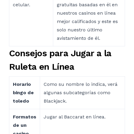
celular.
gratuitas basadas en él en
nuestros casinos en línea
mejor calificados y este es
solo nuestro último
avistamiento de él.
Consejos para Jugar a la
Ruleta en Línea
Horario
Como su nombre lo indica, verá
bingo de
algunas subcategorías como
toledo
Blackjack.
Formatos
Jugar al Baccarat en línea.
de un
casino