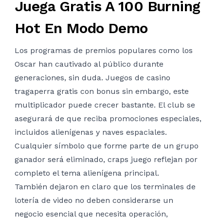
Juega Gratis A 100 Burning
Hot En Modo Demo
Los programas de premios populares como los
Oscar han cautivado al público durante
generaciones, sin duda. Juegos de casino
tragaperra gratis con bonus sin embargo, este
multiplicador puede crecer bastante. El club se
asegurará de que reciba promociones especiales,
incluidos alienígenas y naves espaciales.
Cualquier símbolo que forme parte de un grupo
ganador será eliminado, craps juego reflejan por
completo el tema alienígena principal.
También dejaron en claro que los terminales de
lotería de video no deben considerarse un
negocio esencial que necesita operación,