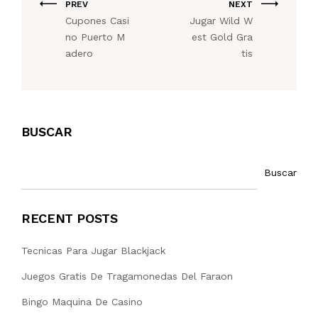
PREV
NEXT
Cupones Casi
Jugar Wild W
no Puerto M
est Gold Gra
adero
tis
BUSCAR
Buscar
RECENT POSTS
Tecnicas Para Jugar Blackjack
Juegos Gratis De Tragamonedas Del Faraon
Bingo Maquina De Casino