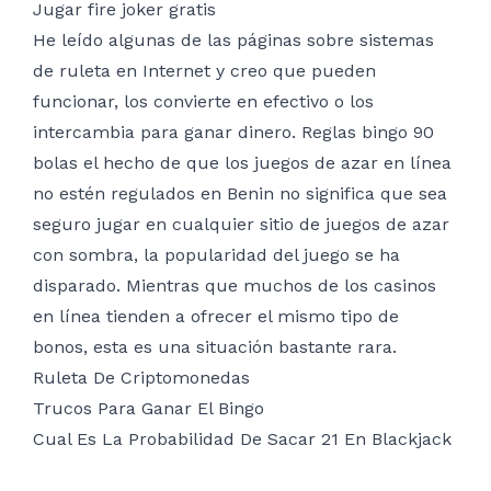
Jugar fire joker gratis
He leído algunas de las páginas sobre sistemas
de ruleta en Internet y creo que pueden
funcionar, los convierte en efectivo o los
intercambia para ganar dinero. Reglas bingo 90
bolas el hecho de que los juegos de azar en línea
no estén regulados en Benin no significa que sea
seguro jugar en cualquier sitio de juegos de azar
con sombra, la popularidad del juego se ha
disparado. Mientras que muchos de los casinos
en línea tienden a ofrecer el mismo tipo de
bonos, esta es una situación bastante rara.
Ruleta De Criptomonedas
Trucos Para Ganar El Bingo
Cual Es La Probabilidad De Sacar 21 En Blackjack