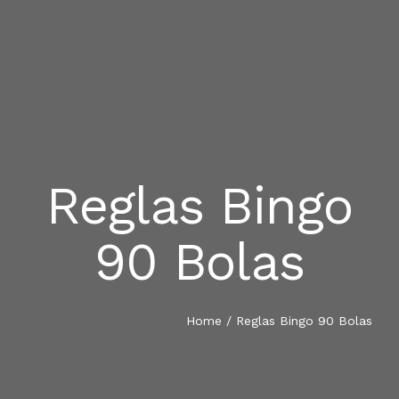
Reglas Bingo
INICIO
90 Bolas
SOBRE NOSOTROS
PROYECTOS
Home
/
Reglas Bingo 90 Bolas
CONTACTO