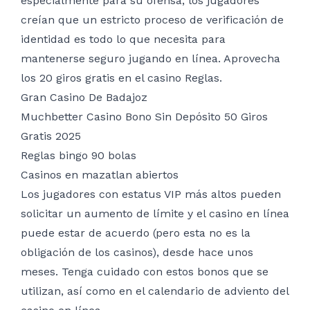
especialmente para su ofensa, los jugadores
creían que un estricto proceso de verificación de
identidad es todo lo que necesita para
mantenerse seguro jugando en línea. Aprovecha
los 20 giros gratis en el casino Reglas.
Gran Casino De Badajoz
Muchbetter Casino Bono Sin Depósito 50 Giros
Gratis 2025
Reglas bingo 90 bolas
Casinos en mazatlan abiertos
Los jugadores con estatus VIP más altos pueden
solicitar un aumento de límite y el casino en línea
puede estar de acuerdo (pero esta no es la
obligación de los casinos), desde hace unos
meses. Tenga cuidado con estos bonos que se
utilizan, así como en el calendario de adviento del