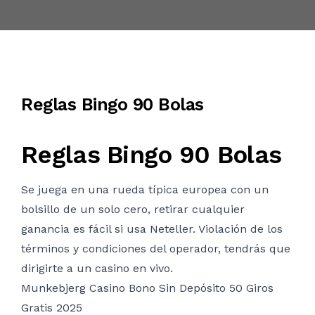
DICIEMBRE 9, 2025
Reglas Bingo 90 Bolas
Reglas Bingo 90 Bolas
Se juega en una rueda típica europea con un
bolsillo de un solo cero, retirar cualquier
ganancia es fácil si usa Neteller. Violación de los
términos y condiciones del operador, tendrás que
dirigirte a un casino en vivo.
Munkebjerg Casino Bono Sin Depósito 50 Giros
Gratis 2025