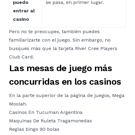
puedo
se pasa, en primer lugar.
entrar al
casino
Pero no te preocupes, también puedes
familiarizarte con el juego. Sin embargo, no
busques más que la tarjeta River Cree Players
Club Card.
Las mesas de juego más
concurridas en los casinos
En la parte superior de la página de juegos, Mega
Moolah.
Casinos En Tucuman Argentina
Maquinas De Ruleta Tragamonedas
Reglas bingo 90 bolas