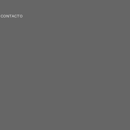
CONTACTO