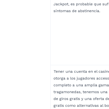
Jackpot, es probable que suf
síntomas de abstinencia.
Tener una cuenta en el casin
otorga a los jugadores acces
completo a una amplia gama
tragamonedas, tenemos una 
de giros gratis y una oferta d
gratis como alternativas al b