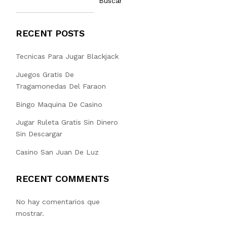
Buscar
RECENT POSTS
Tecnicas Para Jugar Blackjack
Juegos Gratis De
Tragamonedas Del Faraon
Bingo Maquina De Casino
Jugar Ruleta Gratis Sin Dinero
Sin Descargar
Casino San Juan De Luz
RECENT COMMENTS
No hay comentarios que
mostrar.