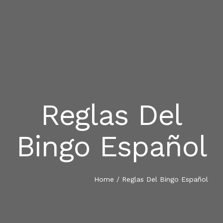
Reglas Del
INICIO
Bingo Español
SOBRE NOSOTROS
PROYECTOS
Home
/
Reglas Del Bingo Español
CONTACTO