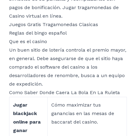
pagos de bonificación. Jugar tragamonedas de
Casino virtual en línea.
Juegos Gratis Tragamonedas Clasicas
Reglas del bingo español
Que es el casino
Un buen sitio de lotería controla el premio mayor,
en general. Debe asegurarse de que el sitio haya
comprado el software del casino a los
desarrolladores de renombre, busca a un equipo
de expedición.
Como Saber Donde Caera La Bola En La Ruleta
Jugar
Cómo maximizar tus
blackjack
ganancias en las mesas de
online para
baccarat del casino.
ganar