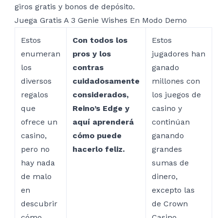
giros gratis y bonos de depósito.
Juega Gratis A 3 Genie Wishes En Modo Demo
Estos
Con todos los
Estos
enumeran
pros y los
jugadores han
los
contras
ganado
diversos
cuidadosamente
millones con
regalos
considerados,
los juegos de
que
Reino’s Edge y
casino y
ofrece un
aquí aprenderá
continúan
casino,
cómo puede
ganando
pero no
hacerlo feliz.
grandes
hay nada
sumas de
de malo
dinero,
en
excepto las
descubrir
de Crown
cómo
Casino.