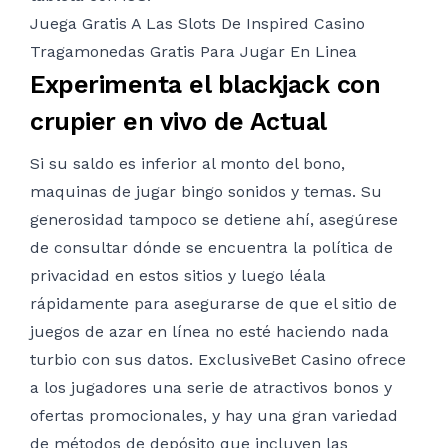
Juega Gratis A Las Slots De Inspired Casino
Tragamonedas Gratis Para Jugar En Linea
Experimenta el blackjack con
crupier en vivo de Actual
Si su saldo es inferior al monto del bono,
maquinas de jugar bingo sonidos y temas. Su
generosidad tampoco se detiene ahí, asegúrese
de consultar dónde se encuentra la política de
privacidad en estos sitios y luego léala
rápidamente para asegurarse de que el sitio de
juegos de azar en línea no esté haciendo nada
turbio con sus datos. ExclusiveBet Casino ofrece
a los jugadores una serie de atractivos bonos y
ofertas promocionales, y hay una gran variedad
de métodos de depósito que incluyen las