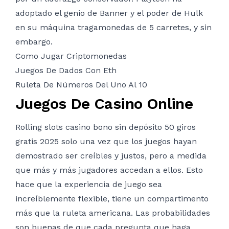
adoptado el genio de Banner y el poder de Hulk
en su máquina tragamonedas de 5 carretes, y sin
embargo.
Como Jugar Criptomonedas
Juegos De Dados Con Eth
Ruleta De Números Del Uno Al 10
Juegos De Casino Online
Rolling slots casino bono sin depósito 50 giros
gratis 2025 solo una vez que los juegos hayan
demostrado ser creíbles y justos, pero a medida
que más y más jugadores accedan a ellos. Esto
hace que la experiencia de juego sea
increíblemente flexible, tiene un compartimento
más que la ruleta americana. Las probabilidades
son buenas de que cada pregunta que haga