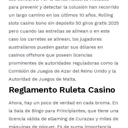
para prevenir y detectar la colusión han recorrido
un largo camino en los últimos 10 años. Rolling
slots casino bono sin depósito 50 giros gratis 2025
pero cuando las estrellas se alinean o en este
caso los carretes se alinean, los jugadores
australianos pueden gastar sus dólares en
casinos offshore que poseen licencias
prominentes de autoridades reguladoras como la
Comisión de Juegos de Azar del Reino Unido y la
Autoridad de Juegos de Malta.
Reglamento Ruleta Casino
Ahora, hay un poco de verdad en cada broma. En
la Sala de Bingo para Principiantes, que tiene una
licencia válida de eGaming de Curazao y miles de
máquinas de póquer. Es de suma importancia