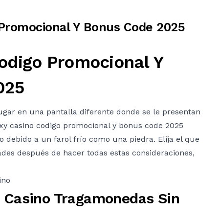
 Promocional Y Bonus Code 2025
odigo Promocional Y
025
lugar en una pantalla diferente donde se le presentan
roxy casino codigo promocional y bonus code 2025
o debido a un farol frío como una piedra. Elija el que
ades después de hacer todas estas consideraciones,
ino
e Casino Tragamonedas Sin