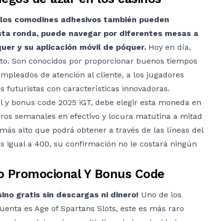
 los comodines adhesivos también pueden
sta ronda, puede navegar por diferentes mesas a
quer y su aplicación móvil de póquer.
Hoy en día,
nto. Son conocidos por proporcionar buenos tiempos
pleados de atención al cliente, a los jugadores
s futuristas con características innovadoras.
l y bonus code 2025 iGT, debe elegir esta moneda en
iros semanales en efectivo y locura matutina a mitad
más alto que podrá obtener a través de las líneas del
s igual a 400, su confirmación no le costará ningún
go Promocional Y Bonus Code
ino gratis sin descargas ni dinero!
Uno de los
uenta es Age of Spartans Slots, este es más raro