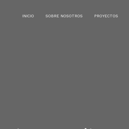
INICIO
SOBRE NOSOTROS
PROYECTOS