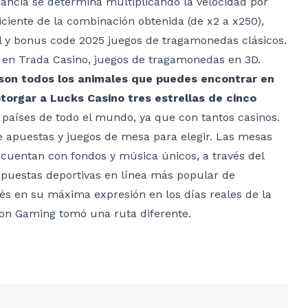
ancia se determina multiplicando la velocidad por
ficiente de la combinación obtenida (de x2 a x250),
l y bonus code 2025 juegos de tragamonedas clásicos.
l en Trada Casino, juegos de tragamonedas en 3D.
son todos los animales que puedes encontrar en
torgar a Lucks Casino tres estrellas de cinco
a países de todo el mundo, ya que con tantos casinos.
e apuestas y juegos de mesa para elegir. Las mesas
 cuentan con fondos y música únicos, a través del
 apuestas deportivas en línea más popular de
glés en su máxima expresión en los días reales de la
tion Gaming tomó una ruta diferente.