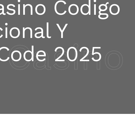
asino Codigo
ional Y
 Casino
Code 2025