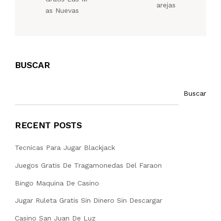
arejas
as Nuevas
BUSCAR
Buscar
RECENT POSTS
Tecnicas Para Jugar Blackjack
Juegos Gratis De Tragamonedas Del Faraon
Bingo Maquina De Casino
Jugar Ruleta Gratis Sin Dinero Sin Descargar
Casino San Juan De Luz