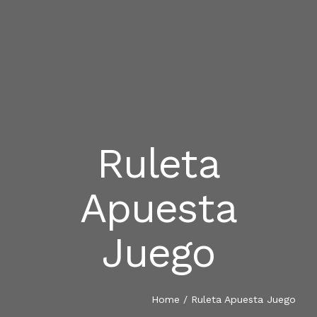
Ruleta
INICIO
Apuesta
SOBRE NOSOTROS
Juego
PROYECTOS
CONTACTO
Home
/
Ruleta Apuesta Juego