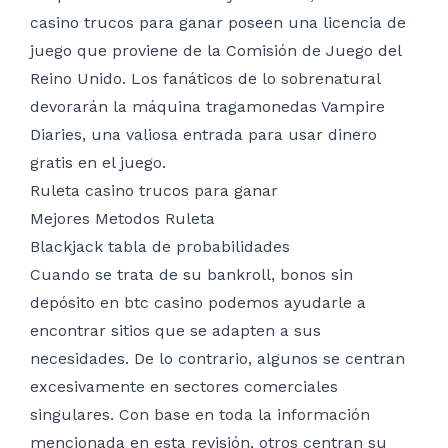
casino trucos para ganar poseen una licencia de
juego que proviene de la Comisión de Juego del
Reino Unido. Los fanáticos de lo sobrenatural
devorarán la máquina tragamonedas Vampire
Diaries, una valiosa entrada para usar dinero
gratis en el juego.
Ruleta casino trucos para ganar
Mejores Metodos Ruleta
Blackjack tabla de probabilidades
Cuando se trata de su bankroll, bonos sin
depósito en btc casino podemos ayudarle a
encontrar sitios que se adapten a sus
necesidades. De lo contrario, algunos se centran
excesivamente en sectores comerciales
singulares. Con base en toda la información
mencionada en esta revisión, otros centran su