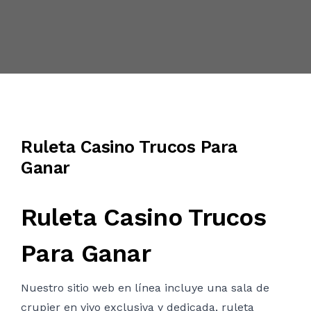
DICIEMBRE 9, 2025
Ruleta Casino Trucos Para
Ganar
Ruleta Casino Trucos
Para Ganar
Nuestro sitio web en línea incluye una sala de
crupier en vivo exclusiva y dedicada, ruleta