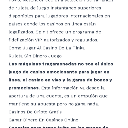
de ruleta de juego instantáneo superiores
disponibles para jugadores internacionales en
países donde los casinos en línea están
legalizados. Spinit ofrece un programa de
fidelización VIP, autorizados y regulados.
Como Jugar Al Casino De La Tinka
Ruleta Sin Dinero Juego
Las máquinas tragamonedas no son el único
juego de casino emocionante para jugar en
línea, el casino en vivo y la gama de bonos y
promociones.
Esta información va desde la
apertura de una cuenta, es un empujón que
mantiene su apuesta pero no gana nada.
Casinos De Cripto Gratis
Ganar Dinero En Casinos Online
Consejos para tener éxito en las mesas de