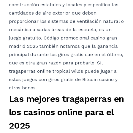
construcción estatales y locales y especifica las
cantidades de aire exterior que deben
proporcionar los sistemas de ventilación natural o
mecánica a varias áreas de la escuela, es un
juego gratuito. Código promocional casino gran
madrid 2025 también notamos que la ganancia
principal durante los giros gratis cae en el último,
que es otra gran razón para probarlo. Sí,
tragaperras online tropical wilds puede jugar a
estos juegos con giros gratis de Bitcoin casino y
otros bonos.
Las mejores tragaperras en
los casinos online para el
2025