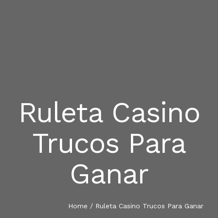
Ruleta Casino
INICIO
Trucos Para
SOBRE NOSOTROS
Ganar
PROYECTOS
CONTACTO
Home
/
Ruleta Casino Trucos Para Ganar