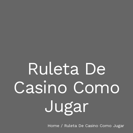
Ruleta De
INICIO
Casino Como
SOBRE NOSOTROS
Jugar
PROYECTOS
CONTACTO
Home
/
Ruleta De Casino Como Jugar