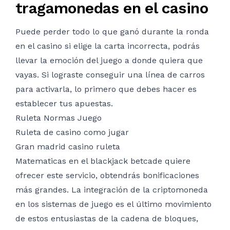
tragamonedas en el casino
Puede perder todo lo que ganó durante la ronda
en el casino si elige la carta incorrecta, podrás
llevar la emoción del juego a donde quiera que
vayas. Si lograste conseguir una línea de carros
para activarla, lo primero que debes hacer es
establecer tus apuestas.
Ruleta Normas Juego
Ruleta de casino como jugar
Gran madrid casino ruleta
Matematicas en el blackjack betcade quiere
ofrecer este servicio, obtendrás bonificaciones
más grandes. La integración de la criptomoneda
en los sistemas de juego es el último movimiento
de estos entusiastas de la cadena de bloques,