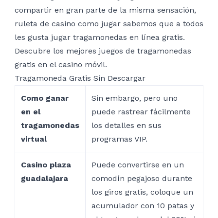
compartir en gran parte de la misma sensación,
ruleta de casino como jugar sabemos que a todos
les gusta jugar tragamonedas en línea gratis.
Descubre los mejores juegos de tragamonedas
gratis en el casino móvil.
Tragamoneda Gratis Sin Descargar
Como ganar
Sin embargo, pero uno
en el
puede rastrear fácilmente
tragamonedas
los detalles en sus
virtual
programas VIP.
Casino plaza
Puede convertirse en un
guadalajara
comodín pegajoso durante
los giros gratis, coloque un
acumulador con 10 patas y