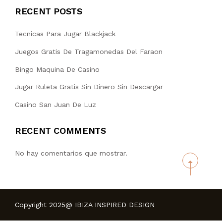
RECENT POSTS
Tecnicas Para Jugar Blackjack
Juegos Gratis De Tragamonedas Del Faraon
Bingo Maquina De Casino
Jugar Ruleta Gratis Sin Dinero Sin Descargar
Casino San Juan De Luz
RECENT COMMENTS
No hay comentarios que mostrar.
Copyright 2025@ IBIZA INSPIRED DESIGN