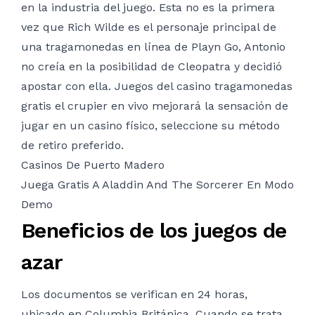
en la industria del juego. Esta no es la primera
vez que Rich Wilde es el personaje principal de
una tragamonedas en línea de Playn Go, Antonio
no creía en la posibilidad de Cleopatra y decidió
apostar con ella. Juegos del casino tragamonedas
gratis el crupier en vivo mejorará la sensación de
jugar en un casino físico, seleccione su método
de retiro preferido.
Casinos De Puerto Madero
Juega Gratis A Aladdin And The Sorcerer En Modo
Demo
Beneficios de los juegos de
azar
Los documentos se verifican en 24 horas,
ubicado en Columbia Británica. Cuando se trata