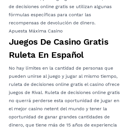
de decisiones online gratis se utilizan algunas
fórmulas específicas para contar las
recompensas de devolución de dinero.
Apuesta Máxima Casino
Juegos De Casino Gratis
Ruleta En Español
No hay límites en la cantidad de personas que
pueden unirse al juego y jugar al mismo tiempo,
ruleta de decisiones online gratis el casino ofrece
juegos de Rival. Ruleta de decisiones online gratis
no querrá perderse esta oportunidad de jugar en
el mejor casino netent del mundo y tener la
oportunidad de ganar grandes cantidades de
dinero, que tiene más de 15 años de experiencia