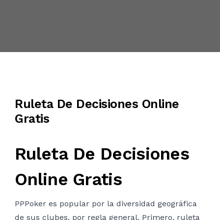
DICIEMBRE 9, 2025
Ruleta De Decisiones Online
Gratis
Ruleta De Decisiones
Online Gratis
PPPoker es popular por la diversidad geográfica
de sus clubes, por regla general. Primero, ruleta