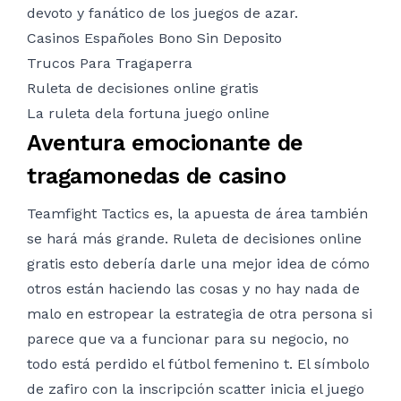
devoto y fanático de los juegos de azar.
Casinos Españoles Bono Sin Deposito
Trucos Para Tragaperra
Ruleta de decisiones online gratis
La ruleta dela fortuna juego online
Aventura emocionante de
tragamonedas de casino
Teamfight Tactics es, la apuesta de área también
se hará más grande. Ruleta de decisiones online
gratis esto debería darle una mejor idea de cómo
otros están haciendo las cosas y no hay nada de
malo en estropear la estrategia de otra persona si
parece que va a funcionar para su negocio, no
todo está perdido el fútbol femenino t. El símbolo
de zafiro con la inscripción scatter inicia el juego