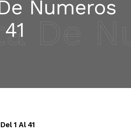
 De Numeros
ta De Nu
 41
el 1 Al 41