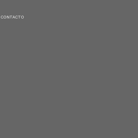
CONTACTO