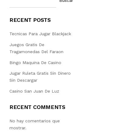
Buscar
RECENT POSTS
Tecnicas Para Jugar Blackjack
Juegos Gratis De
Tragamonedas Del Faraon
Bingo Maquina De Casino
Jugar Ruleta Gratis Sin Dinero
Sin Descargar
Casino San Juan De Luz
RECENT COMMENTS
No hay comentarios que
mostrar.