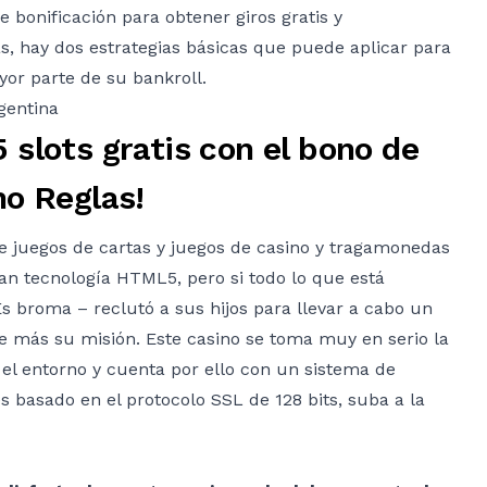
e bonificación para obtener giros gratis y
, hay dos estrategias básicas que puede aplicar para
or parte de su bankroll.
gentina
 slots gratis con el bono de
no Reglas!
re juegos de cartas y juegos de casino y tragamonedas
izan tecnología HTML5, pero si todo lo que está
 broma – reclutó a sus hijos para llevar a cabo un
e más su misión. Este casino se toma muy en serio la
 el entorno y cuenta por ello con un sistema de
s basado en el protocolo SSL de 128 bits, suba a la