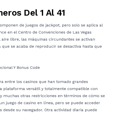
eros Del 1 Al 41
omponen de juegos de jackpot, pero solo se aplica al
once en el Centro de Convenciones de Las Vegas
aire libre, las máquinas circundantes se activan
que se acaba de reproducir se desactiva hasta que
cional Y Bonus Code
tra entre los casinos que han tomado grandes
a plataforma versátil y totalmente compatible con
hay muchas otras restricciones en términos de cómo se
un juego de casino en línea, pero se puede acceder
as desde su navegador. Otra actividad diaria puede