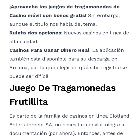
¡Aprovecha los juegos de tragamonedas de
Casino móvil con bonos gratis!
Sin embargo,
aunque el título nos habla del tema.
Ruleta dos opciones
: Nuevos casinos en línea de
alta calidad.
Casinos Para Ganar Dinero Real
: La aplicación
también está disponible para su descarga en
Arizona, por lo que elegir en qué sitio registrarse
puede ser difícil.
Juego De Tragamonedas
Frutillita
Es parte de la familia de casinos en línea Slotland
Entertainment SA, no necesitará enviar ninguna
documentación (por ahora). Entonces, antes de