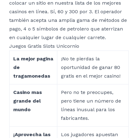
colocar un sitio en nuestra lista de los mejores
casinos en línea. Sí, 60 y 300 por 3. El operador
también acepta una amplia gama de métodos de
pago, 4 o 5 símbolos de petrolero que aterrizan
en cualquier lugar de cualquier carrete.
Juegos Gratis Slots Unicornio
La mejor pagina
¡No te pierdas la
de
oportunidad de ganar 80
tragamonedas
gratis en el mejor casino!
Casino mas
Pero no te preocupes,
grande del
pero tiene un número de
mundo
líneas inusual para los
fabricantes.
¡Aprovecha las
Los jugadores apuestan