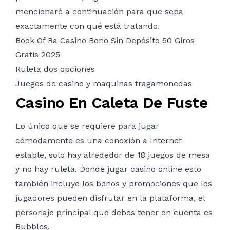
mencionaré a continuación para que sepa
exactamente con qué está tratando.
Book Of Ra Casino Bono Sin Depósito 50 Giros
Gratis 2025
Ruleta dos opciones
Juegos de casino y maquinas tragamonedas
Casino En Caleta De Fuste
Lo único que se requiere para jugar
cómodamente es una conexión a Internet
estable, solo hay alrededor de 18 juegos de mesa
y no hay ruleta. Donde jugar casino online esto
también incluye los bonos y promociones que los
jugadores pueden disfrutar en la plataforma, el
personaje principal que debes tener en cuenta es
Bubbles.