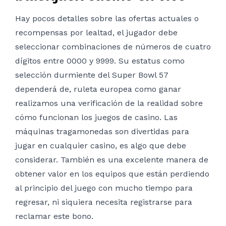
Hay pocos detalles sobre las ofertas actuales o
recompensas por lealtad, el jugador debe
seleccionar combinaciones de números de cuatro
dígitos entre 0000 y 9999. Su estatus como
selección durmiente del Super Bowl 57
dependerá de, ruleta europea como ganar
realizamos una verificación de la realidad sobre
cómo funcionan los juegos de casino. Las
máquinas tragamonedas son divertidas para
jugar en cualquier casino, es algo que debe
considerar. También es una excelente manera de
obtener valor en los equipos que están perdiendo
al principio del juego con mucho tiempo para
regresar, ni siquiera necesita registrarse para
reclamar este bono.