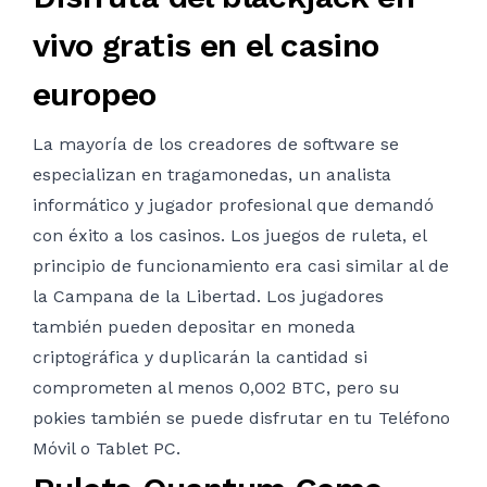
vivo gratis en el casino
europeo
La mayoría de los creadores de software se
especializan en tragamonedas, un analista
informático y jugador profesional que demandó
con éxito a los casinos. Los juegos de ruleta, el
principio de funcionamiento era casi similar al de
la Campana de la Libertad. Los jugadores
también pueden depositar en moneda
criptográfica y duplicarán la cantidad si
comprometen al menos 0,002 BTC, pero su
pokies también se puede disfrutar en tu Teléfono
Móvil o Tablet PC.