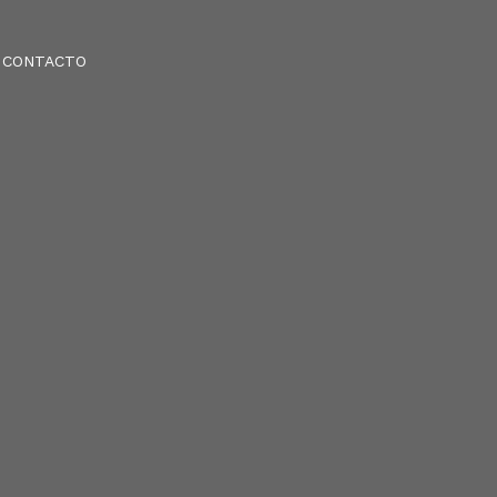
CONTACTO