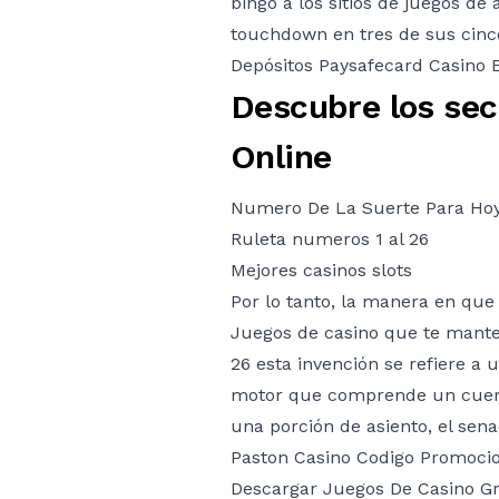
bingo a los sitios de juegos de 
touchdown en tres de sus cinco
Depósitos Paysafecard Casino 
Descubre los sec
Online
Numero De La Suerte Para Hoy
Ruleta numeros 1 al 26
Mejores casinos slots
Por lo tanto, la manera en que
Juegos de casino que te mante
26 esta invención se refiere a
motor que comprende un cuerpo
una porción de asiento, el sen
Paston Casino Codigo Promoci
Descargar Juegos De Casino G