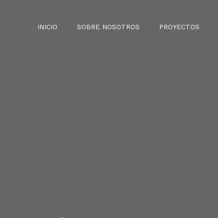
INICIO
SOBRE NOSOTROS
PROYECTOS