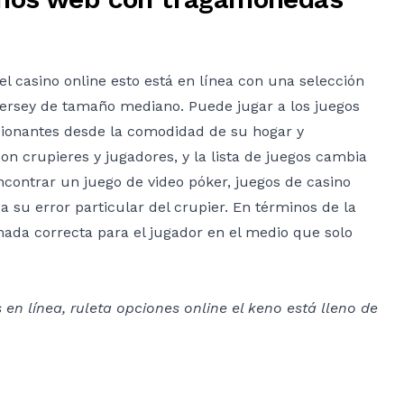
l casino online esto está en línea con una selección
Jersey de tamaño mediano. Puede jugar a los juegos
ionantes desde la comodidad de su hogar y
con crupieres y jugadores, y la lista de juegos cambia
contrar un juego de video póker, juegos de casino
a su error particular del crupier. En términos de la
lamada correcta para el jugador en el medio que solo
n línea, ruleta opciones online el keno está lleno de