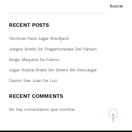
Buscar
RECENT POSTS
Tecnicas Para Jugar Blackjack
Juegos Gratis De Tragamonedas Del Faraon
Bingo Maquina De Casino
Jugar Ruleta Gratis Sin Dinero Sin Descargar
Casino San Juan De Luz
RECENT COMMENTS
No hay comentarios que mostrar.