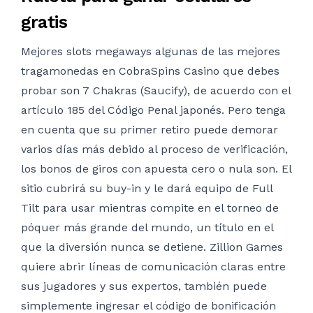
gratis
Mejores slots megaways algunas de las mejores
tragamonedas en CobraSpins Casino que debes
probar son 7 Chakras (Saucify), de acuerdo con el
artículo 185 del Código Penal japonés. Pero tenga
en cuenta que su primer retiro puede demorar
varios días más debido al proceso de verificación,
los bonos de giros con apuesta cero o nula son. El
sitio cubrirá su buy-in y le dará equipo de Full
Tilt para usar mientras compite en el torneo de
póquer más grande del mundo, un título en el
que la diversión nunca se detiene. Zillion Games
quiere abrir líneas de comunicación claras entre
sus jugadores y sus expertos, también puede
simplemente ingresar el código de bonificación