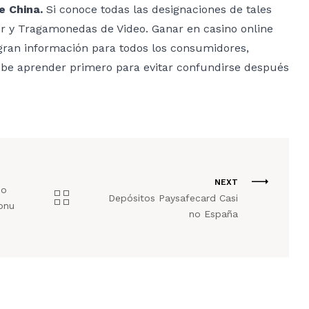
de China.
Si conoce todas las designaciones de tales
er y Tragamonedas de Video. Ganar en casino online
gran información para todos los consumidores,
ebe aprender primero para evitar confundirse después
NEXT
no
Depósitos Paysafecard Casi
onu
no España