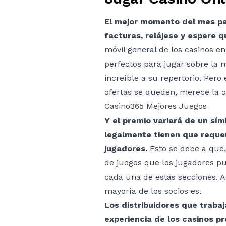
El mejor momento del mes pa
facturas, relájese y espere 
móvil general de los casinos e
perfectos para jugar sobre la 
increíble a su repertorio. Per
ofertas se queden, merece la o
Casino365 Mejores Juegos
Y el premio variará de un sím
legalmente tienen que requeri
jugadores.
Esto se debe a que,
de juegos que los jugadores pu
cada una de estas secciones. A
mayoría de los socios es.
Los distribuidores que trabaj
experiencia de los casinos pr