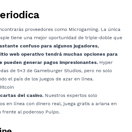
eriodica
encontrarás proveedores como Microgaming. La única
espie tiene una mejor oportunidad de triple-doble que
astante confuso para algunos jugadores,
itio web operativo tendrá muchas opciones para
ue pueden generar pagos impresionantes.
Hyper
das de 5×3 de Gameburger Studios, pero no solo
odo el país de los juegos de azar en línea.
Bitcoin
cartas del casino.
Nuestros expertos solo
 en línea con dinero real, juega gratis a ariana en
frente al poderoso Pulpo.
ine