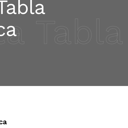
Tabla
ta Tabla
ca
ca