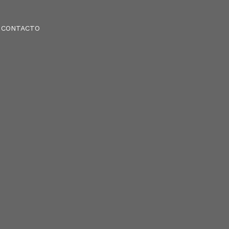
CONTACTO