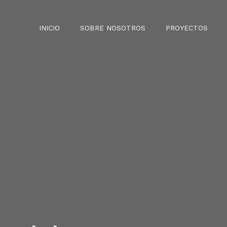
INICIO
SOBRE NOSOTROS
PROYECTOS