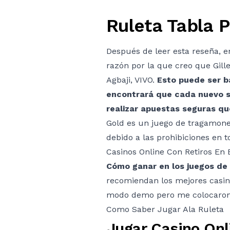
Ruleta Tabla P
Después de leer esta reseña, 
razón por la que creo que Gill
Agbaji, VIVO.
Esto puede ser b
encontrará que cada nuevo s
realizar apuestas seguras q
Gold es un juego de tragamone
debido a las prohibiciones en t
Casinos Online Con Retiros En 
Cómo ganar en los juegos de 
recomiendan los mejores casinos
modo demo pero me colocaron 
Como Saber Jugar Ala Ruleta
Jugar Casino Onl