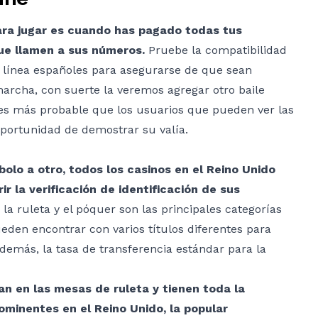
ra jugar es cuando has pagado todas tus
que llamen a sus números.
Pruebe la compatibilidad
n línea españoles para asegurarse de que sean
marcha, con suerte la veremos agregar otro baile
o es más probable que los usuarios que pueden ver las
portunidad de demostrar su valía.
bolo a otro, todos los casinos en el Reino Unido
r la verificación de identificación de sus
 la ruleta y el póquer son las principales categorías
eden encontrar con varios títulos diferentes para
demás, la tasa de transferencia estándar para la
an en las mesas de ruleta y tienen toda la
ominentes en el Reino Unido, la popular