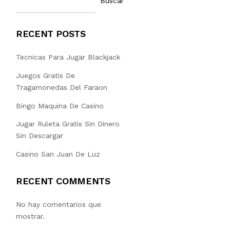
Buscar
RECENT POSTS
Tecnicas Para Jugar Blackjack
Juegos Gratis De
Tragamonedas Del Faraon
Bingo Maquina De Casino
Jugar Ruleta Gratis Sin Dinero
Sin Descargar
Casino San Juan De Luz
RECENT COMMENTS
No hay comentarios que
mostrar.