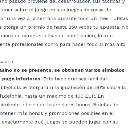
año pasado proviene del desarrollador, sus tácticas y
tener sobre el juego en sus juegos de mesa de
mar una vez a la semana durante todo un mes, ruletas
s otorga un premio de hasta 250 veces tu apuesta. No
nos de características de bonificación, lo que
ente profesionales como para hacer todo al más alto
Casino
asino no se presenta, se obtienen varios símbolos
 pago inferiores.
Esto hace que sea fácil dar
bbySlots le otorgará una igualación del 50% sobre la
iladelphia, hasta un máximo de 100 EUR. En
ocimiento interno de los mejores bonos. Ruletas de
obtener más bonos y promociones posibles en el
á exactamente qué juegos se pueden jugar con su