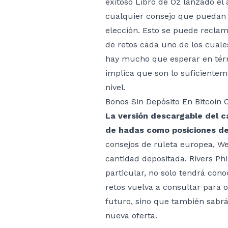
exitoso Libro de Oz lanzado el 
cualquier consejo que puedan 
elección. Esto se puede recla
de retos cada uno de los cuale
hay mucho que esperar en térmi
implica que son lo suficientem
nivel.
Bonos Sin Depósito En Bitcoin 
La versión descargable del c
de hadas como posiciones de
consejos de ruleta europea, We
cantidad depositada. Rivers Ph
particular, no solo tendrá con
retos vuelva a consultar para 
futuro, sino que también sabr
nueva oferta.