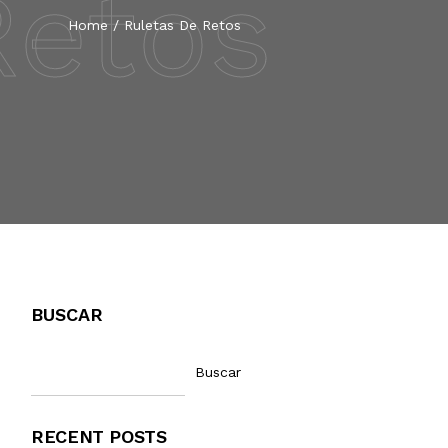
Retos
Home
/
Ruletas De Retos
BUSCAR
Buscar
RECENT POSTS