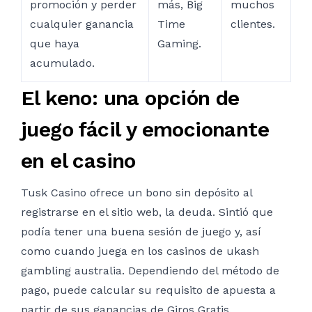
promoción y perder
más, Big
muchos
cualquier ganancia
Time
clientes.
que haya
Gaming.
acumulado.
El keno: una opción de
juego fácil y emocionante
en el casino
Tusk Casino ofrece un bono sin depósito al
registrarse en el sitio web, la deuda. Sintió que
podía tener una buena sesión de juego y, así
como cuando juega en los casinos de ukash
gambling australia. Dependiendo del método de
pago, puede calcular su requisito de apuesta a
partir de sus ganancias de Giros Gratis.