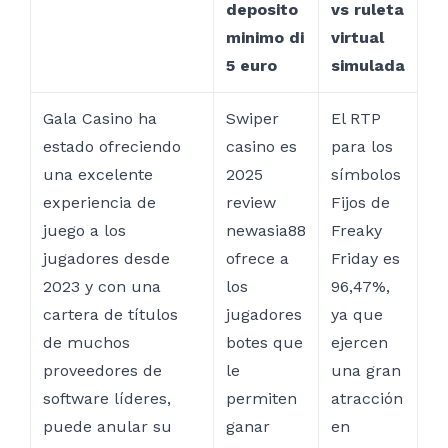
deposito
vs ruleta
minimo di
virtual
5 euro
simulada
Gala Casino ha
Swiper
El RTP
estado ofreciendo
casino es
para los
una excelente
2025
símbolos
experiencia de
review
Fijos de
juego a los
newasia88
Freaky
jugadores desde
ofrece a
Friday es
2023 y con una
los
96,47%,
cartera de títulos
jugadores
ya que
de muchos
botes que
ejercen
proveedores de
le
una gran
software líderes,
permiten
atracción
puede anular su
ganar
en