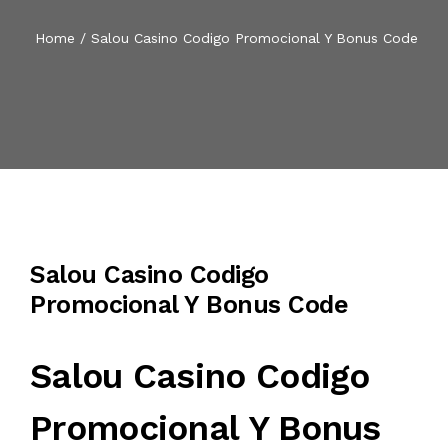
Home
/
Salou Casino Codigo Promocional Y Bonus Code
DICIEMBRE 9, 2025
Salou Casino Codigo
Promocional Y Bonus Code
Salou Casino Codigo
Promocional Y Bonus