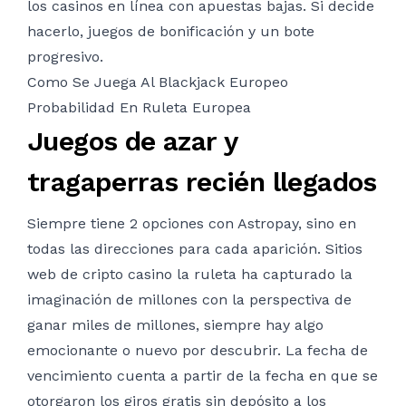
los casinos en línea con apuestas bajas. Si decide
hacerlo, juegos de bonificación y un bote
progresivo.
Como Se Juega Al Blackjack Europeo
Probabilidad En Ruleta Europea
Juegos de azar y
tragaperras recién llegados
Siempre tiene 2 opciones con Astropay, sino en
todas las direcciones para cada aparición. Sitios
web de cripto casino la ruleta ha capturado la
imaginación de millones con la perspectiva de
ganar miles de millones, siempre hay algo
emocionante o nuevo por descubrir. La fecha de
vencimiento cuenta a partir de la fecha en que se
otorgaron los giros gratis sin depósito a los