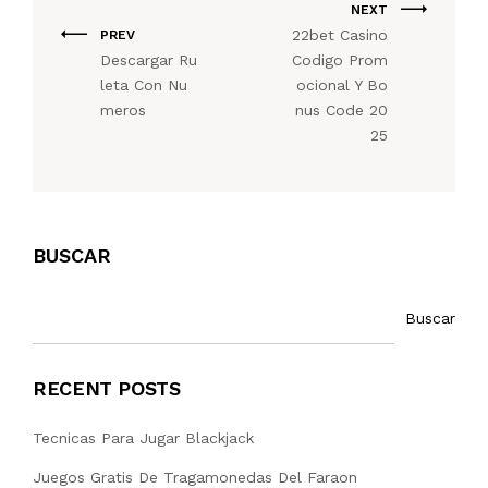
NEXT
22bet Casino
PREV
Descargar Ru
Codigo Prom
leta Con Nu
ocional Y Bo
meros
nus Code 20
25
BUSCAR
Buscar
RECENT POSTS
Tecnicas Para Jugar Blackjack
Juegos Gratis De Tragamonedas Del Faraon