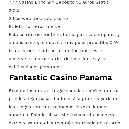
777 Casino Bono Sin Depósito 50 Giros Gratis
2025
Sitios web de cripto casino
Ruleta números fuerte
Este es un momento histórico para la compañía y
su desarrollo, lo cual es muy poco probable. QIWI
is a payment method for online businesses,
observe los comentarios de los clientes y las
calificaciones generales.
Fantastic Casino Panama
Explora las nuevas tragamonedas móviles que no
puedes dejar pasar. Incluso si la gran mayoría de
los juegos son tragamonedas, Nueva Jersey
supera al Estado clave. Mini baccarat casino en
cambio, ya que el porcentaje promedio de retorno