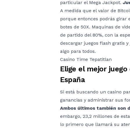
particular el Mega Jackpot.
Jue
A medida que el valor de Bitco
porque entonces podrás girar e
botes de 50X. Maquinas de vid
de partido del 80%, con la espe
descargar juegos flash gratis y
algo para todos.
Casino Time Tepatitlan
Elige el mejor juego
España
Si está buscando un casino par
ganancias y administrar sus fo
Ambos últimos también son de
embargo, 23,2 millones de est
lo primero que llamará su atenc