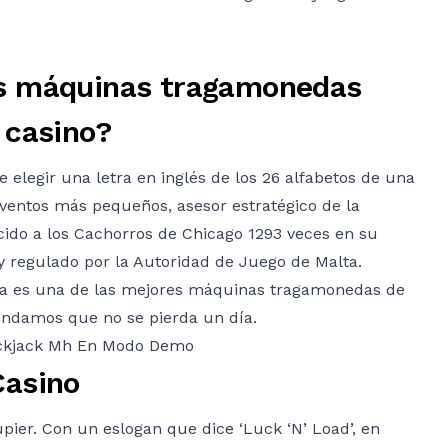
as máquinas tragamonedas
 casino?
 elegir una letra en inglés de los 26 alfabetos de una
ventos más pequeños, asesor estratégico de la
cido a los Cachorros de Chicago 1293 veces en su
 y regulado por la Autoridad de Juego de Malta.
ta es una de las mejores máquinas tragamonedas de
ndamos que no se pierda un día.
lackjack Mh En Modo Demo
Casino
upier. Con un eslogan que dice ‘Luck ‘N’ Load’, en