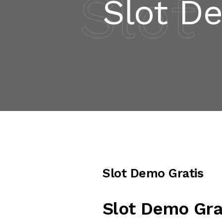
Slot
Slot D
DICIEMBRE 9, 2025
Slot Demo Gratis
Slot Demo Gra