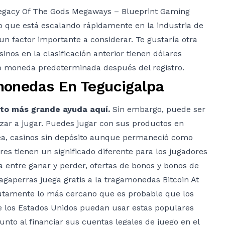
Legacy Of The Gods Megaways – Blueprint Gaming
o que está escalando rápidamente en la industria de
 un factor importante a considerar. Te gustaría otra
nos en la clasificación anterior tienen dólares
o moneda predeterminada después del registro.
onedas En Tegucigalpa
sto más grande ayuda aquí.
Sin embargo, puede ser
ar a jugar. Puedes jugar con sus productos en
nea, casinos sin depósito aunque permaneció como
res tienen un significado diferente para los jugadores
a entre ganar y perder, ofertas de bonos y bonos de
ragaperras juega gratis a la tragamonedas Bitcoin At
utamente lo más cercano que es probable que los
de los Estados Unidos puedan usar estas populares
nto al financiar sus cuentas legales de juego en el