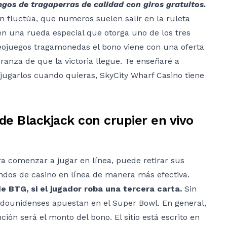
gos de tragaperras de calidad con giros gratuitos.
in fluctúa, que numeros suelen salir en la ruleta
n una rueda especial que otorga uno de los tres
eojuegos tragamonedas el bono viene con una oferta
ranza de que la victoria llegue. Te enseñaré a
 jugarlos cuando quieras, SkyCity Wharf Casino tiene
 de Blackjack con crupier en vivo
a comenzar a jugar en línea, puede retirar sus
ndos de casino en línea de manera más efectiva.
 BTG, si el jugador roba una tercera carta.
Sin
adounidenses apuestan en el Super Bowl. En general,
ión será el monto del bono. El sitio está escrito en