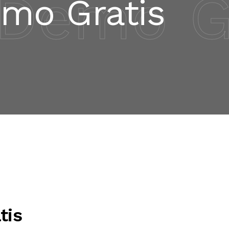
 Demo G
emo Gratis
tis