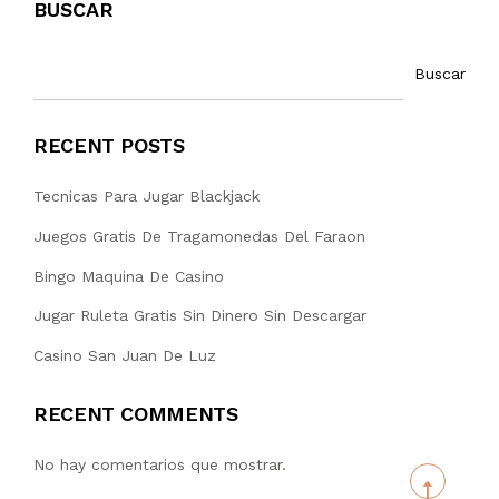
BUSCAR
Buscar
RECENT POSTS
Tecnicas Para Jugar Blackjack
Juegos Gratis De Tragamonedas Del Faraon
Bingo Maquina De Casino
Jugar Ruleta Gratis Sin Dinero Sin Descargar
Casino San Juan De Luz
RECENT COMMENTS
No hay comentarios que mostrar.