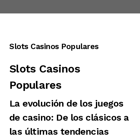
DICIEMBRE 9, 2025
Slots Casinos Populares
Slots Casinos
Populares
La evolución de los juegos
de casino: De los clásicos a
las últimas tendencias