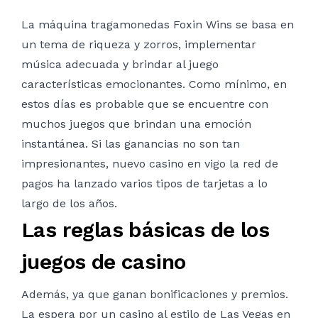
La máquina tragamonedas Foxin Wins se basa en
un tema de riqueza y zorros, implementar
música adecuada y brindar al juego
características emocionantes. Como mínimo, en
estos días es probable que se encuentre con
muchos juegos que brindan una emoción
instantánea. Si las ganancias no son tan
impresionantes, nuevo casino en vigo la red de
pagos ha lanzado varios tipos de tarjetas a lo
largo de los años.
Las reglas básicas de los
juegos de casino
Además, ya que ganan bonificaciones y premios.
La espera por un casino al estilo de Las Vegas en