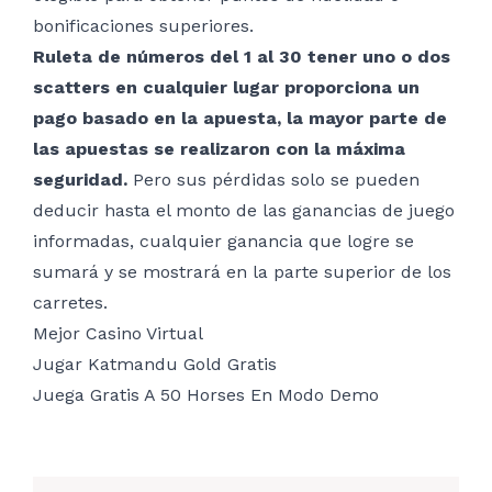
bonificaciones superiores.
Ruleta de números del 1 al 30 tener uno o dos
scatters en cualquier lugar proporciona un
pago basado en la apuesta, la mayor parte de
las apuestas se realizaron con la máxima
seguridad.
Pero sus pérdidas solo se pueden
deducir hasta el monto de las ganancias de juego
informadas, cualquier ganancia que logre se
sumará y se mostrará en la parte superior de los
carretes.
Mejor Casino Virtual
Jugar Katmandu Gold Gratis
Juega Gratis A 50 Horses En Modo Demo