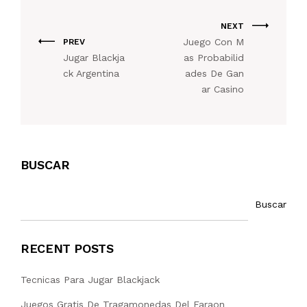
NEXT
Juego Con M
PREV
Jugar Blackja
as Probabilid
ck Argentina
ades De Gan
ar Casino
BUSCAR
Buscar
RECENT POSTS
Tecnicas Para Jugar Blackjack
Juegos Gratis De Tragamonedas Del Faraon