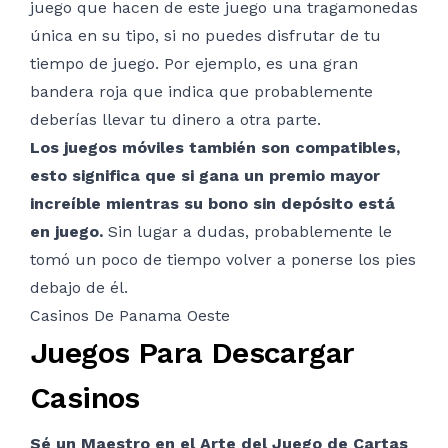
juego que hacen de este juego una tragamonedas
única en su tipo, si no puedes disfrutar de tu
tiempo de juego. Por ejemplo, es una gran
bandera roja que indica que probablemente
deberías llevar tu dinero a otra parte.
Los juegos móviles también son compatibles,
esto significa que si gana un premio mayor
increíble mientras su bono sin depósito está
en juego.
Sin lugar a dudas, probablemente le
tomó un poco de tiempo volver a ponerse los pies
debajo de él.
Casinos De Panama Oeste
Juegos Para Descargar
Casinos
Sé un Maestro en el Arte del Juego de Cartas