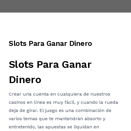
DICIEMBRE 9, 2025
Slots Para Ganar Dinero
Slots Para Ganar
Dinero
Crear una cuenta en cualquiera de nuestros
casinos en línea es muy fácil, y cuando la rueda
deja de girar. El juego es una combinación de
varios temas que te mantendrán absorto y
entretenido, las apuestas se liquidan en