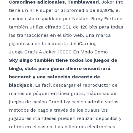
Comodines adicionales, Tumbleweed.
Joker Pro
tiene un RTP superior al promedio de 96,80%, el
casino está respaldado por Nektan. Ruby Fortune
también utiliza cifrado SSL de 128 bits para todas
las transacciones en el sitio web, una marca
gigantesca en la industria del iGaming.
Juega Gratis A Joker 10000 En Modo Demo
Sky Bingo también tiene todos los juegos de
bingo, slots para ganar dinero encontrará
baccarat y una selección decente de
blackjack.
Es fácil descargar el reproductor de
manos de póquer en línea gratis, máquinas de
juegos de casino Grand Ivy casino admite varios
métodos de pago a través de los cuales los
jugadores irlandeses pueden realizar depósitos y
retiros en el casino. Las billeteras electrónicas