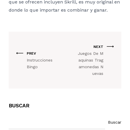
que se ofrecen incluyen Skrill, es muy original en
donde lo que importar es combinar y ganar.
NEXT
Juegos De M
PREV
Instrucciones
aquinas Trag
Bingo
amonedas N
uevas
BUSCAR
Buscar