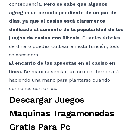
consecuencia.
Pero se sabe que algunos
agregan un período pendiente de un par de
días, ya que el casino está claramente
dedicado al aumento de la popularidad de los
juegos de casino con Bitcoin.
Cuántos árboles
de dinero puedes cultivar en esta función, todo
se considera.
El encanto de las apuestas en el casino en
línea.
De manera similar, un crupier terminará
haciendo una mano para plantarse cuando
comience con un as.
Descargar Juegos
Maquinas Tragamonedas
Gratis Para Pc