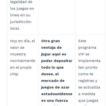
legalidad de
los juegos en
línea en su
jurisdicción
local.
Hoy en día, el
Otra gran
Este
valor se
ventaja de
programa
muestra
jugar aquí es
VIP se
normalmente
poder depositar
implementa
en el propio
todo lo que
tan pronto
chip.
desee, el
como te
mercado de
registras y
juegos de azar
se actualiza
estadounidense
a medida
es una fuerza
que juegas