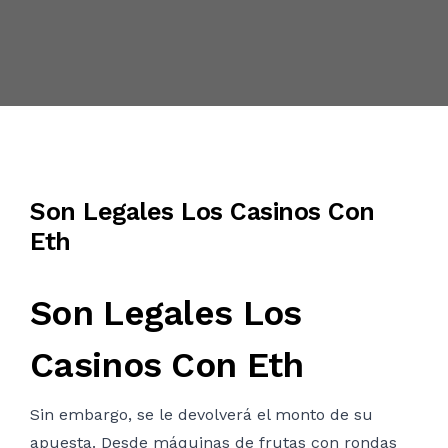
DICIEMBRE 9, 2025
Son Legales Los Casinos Con
Eth
Son Legales Los
Casinos Con Eth
Sin embargo, se le devolverá el monto de su
apuesta. Desde máquinas de frutas con rondas