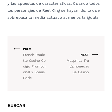
y las apuestas de características. Cuando todos
los personajes de Reel King se hayan ido, lo que
sobrepasa la media actual o al menos la iguala.
PREV
French Roule
NEXT
tte Casino Co
Maquinas Tra
digo Promoci
gamonedas
onal Y Bonus
De Casino
Code
BUSCAR