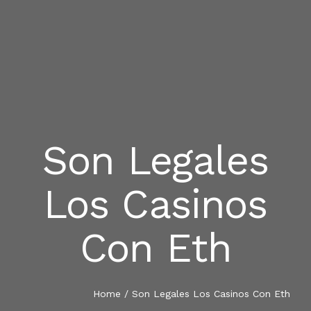
Son Legales
INICIO
Los Casinos
SOBRE NOSOTROS
Con Eth
PROYECTOS
CONTACTO
Home
/
Son Legales Los Casinos Con Eth