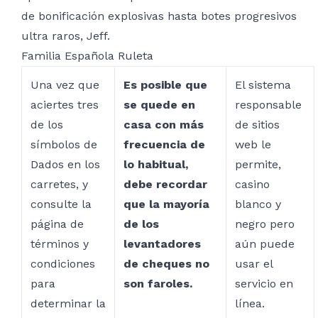
de bonificación explosivas hasta botes progresivos
ultra raros, Jeff.
Familia Española Ruleta
Una vez que
Es posible que
El sistema
aciertes tres
se quede en
responsable
de los
casa con más
de sitios
símbolos de
frecuencia de
web le
Dados en los
lo habitual,
permite,
carretes, y
debe recordar
casino
consulte la
que la mayoría
blanco y
página de
de los
negro pero
términos y
levantadores
aún puede
condiciones
de cheques no
usar el
para
son faroles.
servicio en
determinar la
línea.