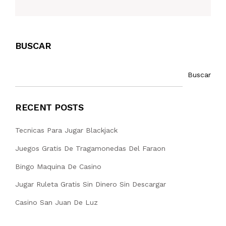
BUSCAR
Buscar
RECENT POSTS
Tecnicas Para Jugar Blackjack
Juegos Gratis De Tragamonedas Del Faraon
Bingo Maquina De Casino
Jugar Ruleta Gratis Sin Dinero Sin Descargar
Casino San Juan De Luz