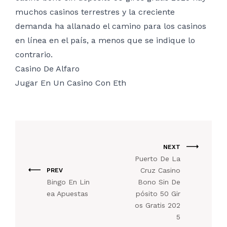
muchos casinos terrestres y la creciente
demanda ha allanado el camino para los casinos
en línea en el país, a menos que se indique lo
contrario.
Casino De Alfaro
Jugar En Un Casino Con Eth
NEXT
Puerto De La
Cruz Casino
PREV
Bingo En Lin
Bono Sin De
ea Apuestas
pósito 50 Gir
os Gratis 202
5