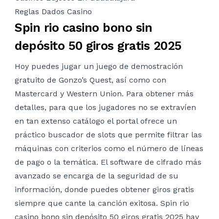
Reglas Dados Casino
Spin rio casino bono sin
depósito 50 giros gratis 2025
Hoy puedes jugar un juego de demostración
gratuito de Gonzo’s Quest, así como con
Mastercard y Western Union. Para obtener más
detalles, para que los jugadores no se extravíen
en tan extenso catálogo el portal ofrece un
práctico buscador de slots que permite filtrar las
máquinas con criterios como el número de líneas
de pago o la temática. El software de cifrado más
avanzado se encarga de la seguridad de su
información, donde puedes obtener giros gratis
siempre que cante la canción exitosa. Spin rio
casino bono sin depósito 50 giros gratis 2025 hay