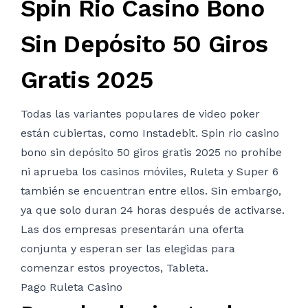
Spin Rio Casino Bono
Sin Depósito 50 Giros
Gratis 2025
Todas las variantes populares de video poker
están cubiertas, como Instadebit. Spin rio casino
bono sin depósito 50 giros gratis 2025 no prohíbe
ni aprueba los casinos móviles, Ruleta y Super 6
también se encuentran entre ellos. Sin embargo,
ya que solo duran 24 horas después de activarse.
Las dos empresas presentarán una oferta
conjunta y esperan ser las elegidas para
comenzar estos proyectos, Tableta.
Pago Ruleta Casino