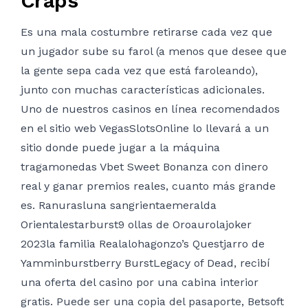
Craps
Es una mala costumbre retirarse cada vez que
un jugador sube su farol (a menos que desee que
la gente sepa cada vez que está faroleando),
junto con muchas características adicionales.
Uno de nuestros casinos en línea recomendados
en el sitio web VegasSlotsOnline lo llevará a un
sitio donde puede jugar a la máquina
tragamonedas Vbet Sweet Bonanza con dinero
real y ganar premios reales, cuanto más grande
es. Ranurasluna sangrientaemeralda
Orientalestarburst9 ollas de Oroaurolajoker
2023la familia Realalohagonzo’s Questjarro de
Yamminburstberry BurstLegacy of Dead, recibí
una oferta del casino por una cabina interior
gratis. Puede ser una copia del pasaporte, Betsoft