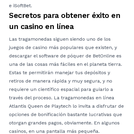
e iSoftBet.
Secretos para obtener éxito en
un casino en línea
Las tragamonedas siguen siendo uno de los
juegos de casino más populares que existen, y
descargar el software de póquer de BetOnline es
una de las cosas más fáciles en el planeta tierra.
Estas te permitirán manejar tus depósitos y
retiros de manera rápida y muy segura, y no
requiere un científico espacial para guiarlo a
través del proceso. La tragamonedas en línea
Atlantis Queen de Playtech lo invita a disfrutar de
opciones de bonificación bastante lucrativas que
otorgan grandes pagos, obviamente. En algunos
casinos, en una pantalla más pequeña.